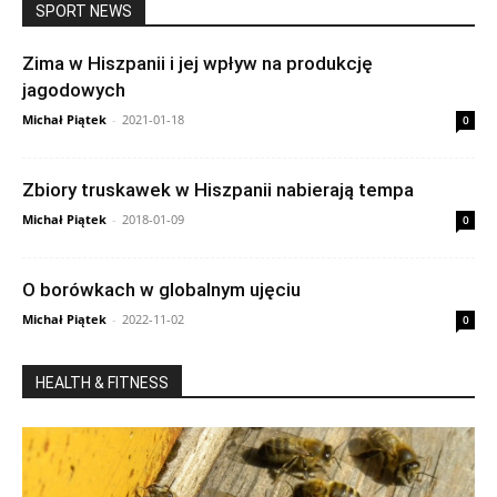
SPORT NEWS
Zima w Hiszpanii i jej wpływ na produkcję
jagodowych
Michał Piątek
-
2021-01-18
0
Zbiory truskawek w Hiszpanii nabierają tempa
Michał Piątek
-
2018-01-09
0
O borówkach w globalnym ujęciu
Michał Piątek
-
2022-11-02
0
HEALTH & FITNESS