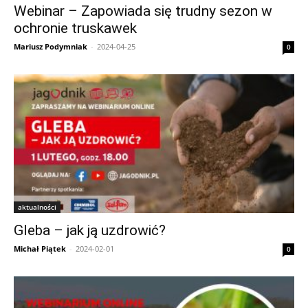
Webinar – Zapowiada się trudny sezon w
ochronie truskawek
Mariusz Podymniak
-
2024-04-25
0
aktualności
Gleba – jak ją uzdrowić?
Michał Piątek
-
2024-02-01
0