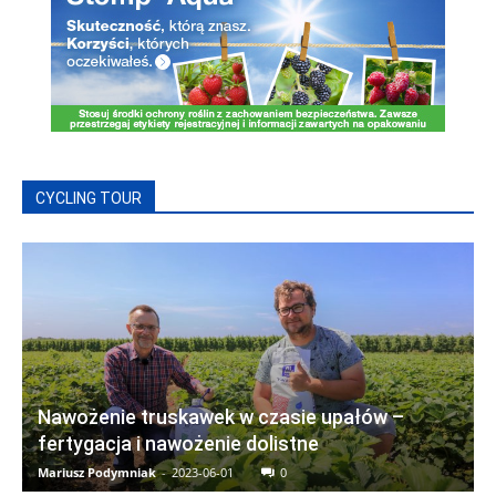
CYCLING TOUR
Nawożenie truskawek w czasie upałów –
fertygacja i nawożenie dolistne
Mariusz Podymniak
-
2023-06-01
0