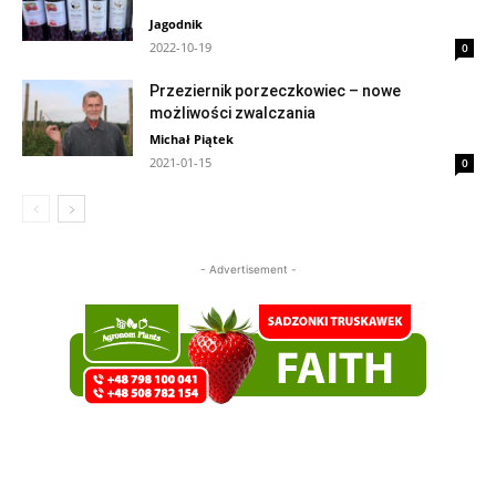
Jagodnik
2022-10-19
0
Przeziernik porzeczkowiec – nowe
możliwości zwalczania
Michał Piątek
2021-01-15
0
- Advertisement -