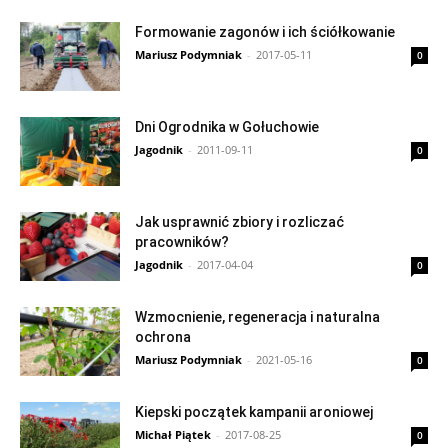
Formowanie zagonów i ich ściółkowanie
Mariusz Podymniak
-
2017-05-11
0
Dni Ogrodnika w Gołuchowie
Jagodnik
-
2011-09-11
0
Jak usprawnić zbiory i rozliczać
pracowników?
Jagodnik
-
2017-04-04
0
Wzmocnienie, regeneracja i naturalna
ochrona
Mariusz Podymniak
-
2021-05-16
0
Kiepski początek kampanii aroniowej
Michał Piątek
-
2017-08-25
0