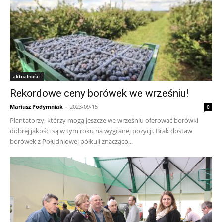
aktualności
Rekordowe ceny borówek we wrześniu!
Mariusz Podymniak
-
2023-09-15
0
Plantatorzy, którzy mogą jeszcze we wrześniu oferować borówki
dobrej jakości są w tym roku na wygranej pozycji. Brak dostaw
borówek z Południowej półkuli znacząco...