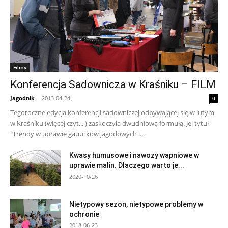
Filmy
Konferencja Sadownicza w Kraśniku – FILM
Jagodnik
-
2013-04-24
0
Tegoroczne edycja konferencji sadowniczej odbywającej się w lutym
w Kraśniku (więcej czyt... ) zaskoczyła dwudniową formułą. Jej tytuł
"Trendy w uprawie gatunków jagodowych i...
Kwasy humusowe i nawozy wapniowe w
uprawie malin. Dlaczego warto je...
2020-10-26
Nietypowy sezon, nietypowe problemy w
ochronie
2018-06-23