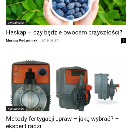
aktualności
Haskap – czy będzie owocem przyszłości?
Mariusz Podymniak
-
2019-09-27
0
aktualności
Metody fertygacji upraw – jaką wybrać? –
ekspert radzi