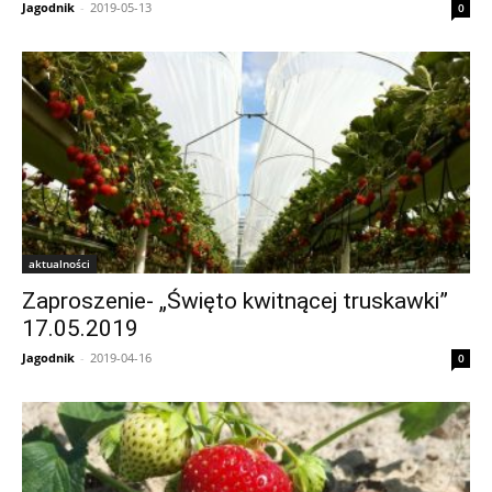
Jagodnik
-
2019-05-13
0
aktualności
Zaproszenie- „Święto kwitnącej truskawki”
17.05.2019
Jagodnik
-
2019-04-16
0