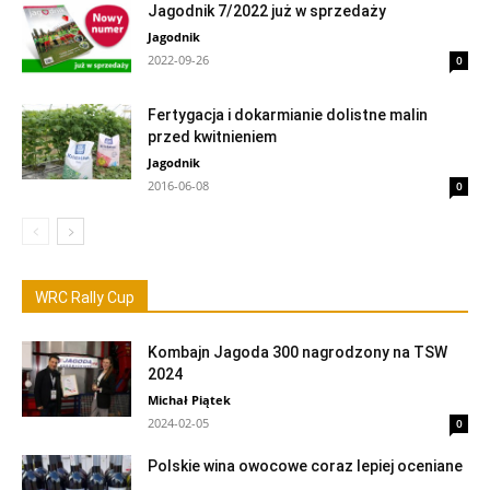
Jagodnik 7/2022 już w sprzedaży
Jagodnik
2022-09-26
0
Fertygacja i dokarmianie dolistne malin
przed kwitnieniem
Jagodnik
2016-06-08
0
WRC Rally Cup
Kombajn Jagoda 300 nagrodzony na TSW
2024
Michał Piątek
2024-02-05
0
Polskie wina owocowe coraz lepiej oceniane