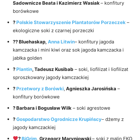
Sadownicze Beata i Kazimierz Wasiak
– konfitury
borówkowe
?
Polskie Stowarzyszenie Plantatorów Porzeczek
–
ekologiczne soki z czarnej porzeczki
?? Bluehaskap,
Anna Litwin
– konfitury jagoda
kamczacka i mini kiwi oraz sok jagoda kamczacka i
jabłka golden
?
Plantin
, Tadeusz Kusibab
– soki, liofilizat i liofilizat
sproszkowany jagody kamczackiej
?
Przetwory z Borówki
,
Agnieszka Jarosińska
–
konfitury borówkowe
? Barbara i Bogusław Wilk
– soki agrestowe
?
Gospodarstwo Ogrodnicze Krupińscy
– dżemy z
jagody kamczackiej
?
BiGrim
,
Grzegorz Maryniowski
– soki z malin EKO,