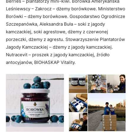
Berries – plantatorzy mini-kiwi. Borówka Amerykańska
Leśniewscy – Zakrocz – dżemy borówkowe. Ministerstwo
Borówki – dżemy borówkowe. Gospodarstwo Ogrodnicze
Szczepanówka, Aleksandra Buła – soki z jagody
kamczackiej, soki agrestowe, dżemy z czerwonej
porzeczki, dżemy z agrestu. Stowarzyszenie Plantatorów
Jagody Kamczackiej – dżemy z jagody kamczackiej.
Nutracevit – proszek z jagody kamczackiej, źródło
antocyjanów, BIOHASKAP Vitality.