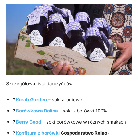
Szczegółowa lista darczyńców:
?
Korab Garden
– soki aroniowe
?
Borówkowa Dolina
– soki z borówki 100%
?
Berry Good
– soki borówkowe w różnych smakach
?
Konfitura z borówki
Gospodarstwo Rolno-