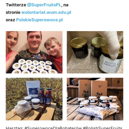
Twitterze
@SuperFruitsPL
, na
stronie
wolontariat.wum.edu.pl
oraz
PolskieSuperowoce.pl
Hasztag: #SuperowoceDlaBohaterów #PolishSuperFruits