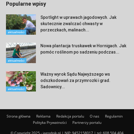
Popularne wpisy
Spotlight w uprawach jagodowych. Jak
skutecznie zwalczać chwasty w
porzeczkach, malinach...
aktualności
Nowa plantacja truskawek w Hornigach. Jak
pomóc roślinom po sadzeniu podczas...
aktualności
Ważny wyrok Sądu Najwyższego ws
odszkodowań za przymrozki i grad.
Sadownicy...
aktualności
Strona główna
Reklama
Redakcja portalu
O nas
Regulamin
Polityka Prywatności
Partnerzy portalu
© Copyright 2025 - jagodnik.pl | NIP: 9452158017 | tel:
608 504 404