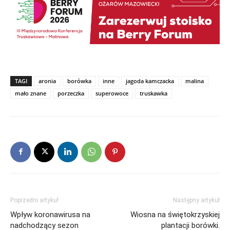
TAGI
aronia
borówka
inne
jagoda kamczacka
malina
mało znane
porzeczka
superowoce
truskawka
Poprzedni artykuł
Następny artykuł
Wpływ koronawirusa na
Wiosna na świętokrzyskiej
nadchodzący sezon
plantacji borówki.