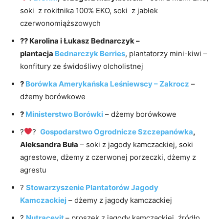
soki z rokitnika 100% EKO, soki z jabłek
czerwonomiąższowych
?? Karolina i Łukasz Bednarczyk –
plantacja
Bednarczyk Berries
, plantatorzy mini-kiwi –
konfitury ze świdośliwy olcholistnej
?
Borówka Amerykańska Leśniewscy – Zakrocz
–
dżemy borówkowe
?
Ministerstwo Borówki
– dżemy borówkowe
?
?
Gospodarstwo Ogrodnicze Szczepanówka
,
Aleksandra Buła
– soki z jagody kamczackiej, soki
agrestowe, dżemy z czerwonej porzeczki, dżemy z
agrestu
?
Stowarzyszenie Plantatorów Jagody
Kamczackiej
– dżemy z jagody kamczackiej
?
Nutracevit
– proszek z jagody kamczackiej, źródło