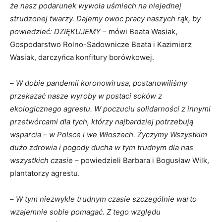
że nasz podarunek wywoła uśmiech na niejednej
strudzonej twarzy. Dajemy owoc pracy naszych rąk, by
powiedzieć: DZIĘKUJEMY
– mówi Beata Wasiak,
Gospodarstwo Rolno-Sadownicze Beata i Kazimierz
Wasiak, darczyńca konfitury borówkowej.
–
W dobie pandemii koronowirusa, postanowiliśmy
przekazać nasze wyroby w postaci soków z
ekologicznego agrestu. W poczuciu solidarności z innymi
przetwórcami dla tych, którzy najbardziej potrzebują
wsparcia – w Polsce i we Włoszech. Życzymy Wszystkim
dużo zdrowia i pogody ducha w tym trudnym dla nas
wszystkich czasie
– powiedzieli Barbara i Bogusław Wilk,
plantatorzy agrestu.
–
W tym niezwykle trudnym czasie szczególnie warto
wzajemnie sobie pomagać. Z tego względu