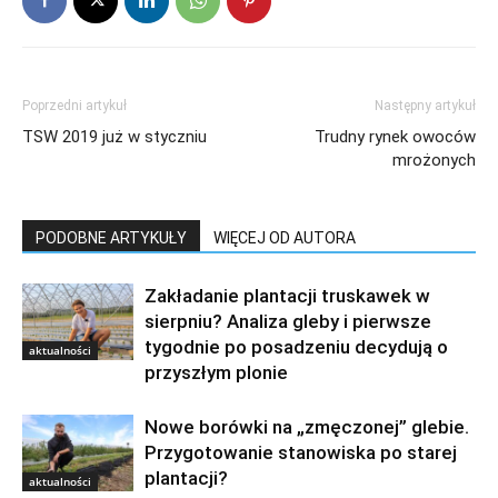
Poprzedni artykuł
Następny artykuł
TSW 2019 już w styczniu
Trudny rynek owoców
mrożonych
PODOBNE ARTYKUŁY
WIĘCEJ OD AUTORA
Zakładanie plantacji truskawek w
sierpniu? Analiza gleby i pierwsze
tygodnie po posadzeniu decydują o
aktualności
przyszłym plonie
Nowe borówki na „zmęczonej” glebie.
Przygotowanie stanowiska po starej
plantacji?
aktualności