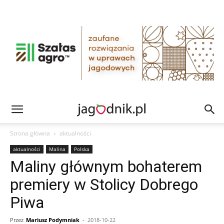
Strona główna
aktualności
aktualności
Malina
Polska
Maliny głównym bohaterem
premiery w Stolicy Dobrego
Piwa
Przez
Mariusz Podymniak
-
2018-10-22