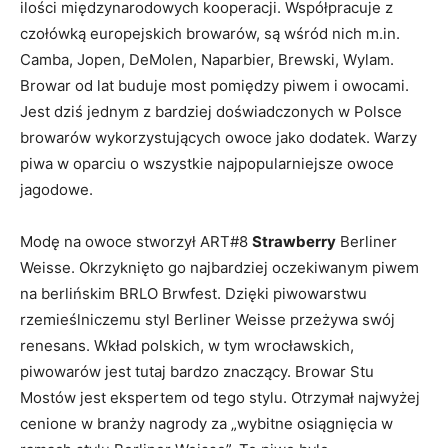
ilości międzynarodowych kooperacji. Współpracuje z
czołówką europejskich browarów, są wśród nich m.in.
Camba, Jopen, DeMolen, Naparbier, Brewski, Wylam.
Browar od lat buduje most pomiędzy piwem i owocami.
Jest dziś jednym z bardziej doświadczonych w Polsce
browarów wykorzystujących owoce jako dodatek. Warzy
piwa w oparciu o wszystkie najpopularniejsze owoce
jagodowe.
Modę na owoce stworzył ART#8
Strawberry
Berliner
Weisse. Okrzyknięto go najbardziej oczekiwanym piwem
na berlińskim BRLO Brwfest. Dzięki piwowarstwu
rzemieślniczemu styl Berliner Weisse przeżywa swój
renesans. Wkład polskich, w tym wrocławskich,
piwowarów jest tutaj bardzo znaczący. Browar Stu
Mostów jest ekspertem od tego stylu. Otrzymał najwyżej
cenione w branży nagrody za „wybitne osiągnięcia w