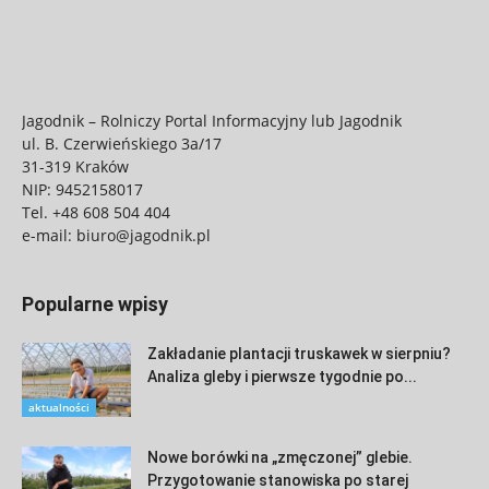
Jagodnik – Rolniczy Portal Informacyjny lub Jagodnik
ul. B. Czerwieńskiego 3a/17
31-319 Kraków
NIP: 9452158017
Tel.
+48 608 504 404
e-mail:
biuro@jagodnik.pl
Popularne wpisy
Zakładanie plantacji truskawek w sierpniu?
Analiza gleby i pierwsze tygodnie po...
aktualności
Nowe borówki na „zmęczonej” glebie.
Przygotowanie stanowiska po starej