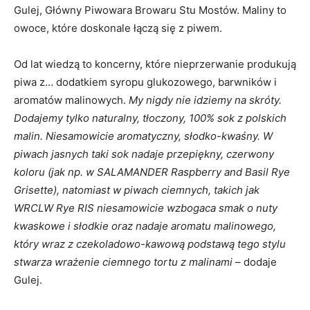
Gulej, Główny Piwowara Browaru Stu Mostów. Maliny to
owoce, które doskonale łączą się z piwem.
Od lat wiedzą to koncerny, które nieprzerwanie produkują
piwa z… dodatkiem syropu glukozowego, barwników i
aromatów malinowych.
My nigdy nie idziemy na skróty.
Dodajemy tylko naturalny, tłoczony, 100% sok z polskich
malin. Niesamowicie aromatyczny, słodko-kwaśny. W
piwach jasnych taki sok nadaje przepiękny, czerwony
koloru (jak np. w SALAMANDER Raspberry and Basil Rye
Grisette), natomiast w piwach ciemnych, takich jak
WRCLW Rye RIS niesamowicie wzbogaca smak o nuty
kwaskowe i słodkie oraz nadaje aromatu malinowego,
który wraz z czekoladowo-kawową podstawą tego stylu
stwarza wrażenie ciemnego tortu z malinami
– dodaje
Gulej.