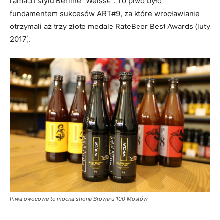
ramach stylu Berliner Weisse”. To piwo było
fundamentem sukcesów ART#9, za które wrocławianie
otrzymali aż trzy złote medale RateBeer Best Awards (luty
2017).
Piwa owocowe to mocna strona Browaru 100 Mostów