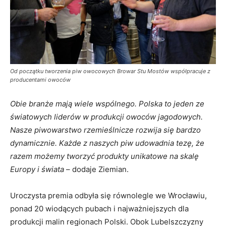
Od początku tworzenia piw owocowych Browar Stu Mostów współpracuje z
producentami owoców
Obie branże mają wiele wspólnego. Polska to jeden ze
światowych liderów w produkcji owoców jagodowych.
Nasze piwowarstwo rzemieślnicze rozwija się bardzo
dynamicznie. Każde z naszych piw udowadnia tezę, że
razem możemy tworzyć produkty unikatowe na skalę
Europy i świata
– dodaje Ziemian.
Uroczysta premia odbyła się równolegle we Wrocławiu,
ponad 20 wiodących pubach i najważniejszych dla
produkcji malin regionach Polski. Obok Lubelszczyzny