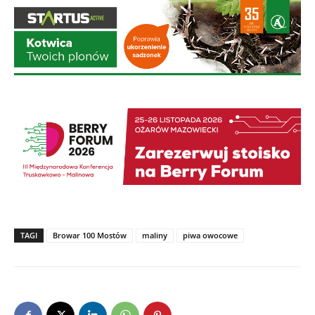
TAGI
Browar 100 Mostów
maliny
piwa owocowe