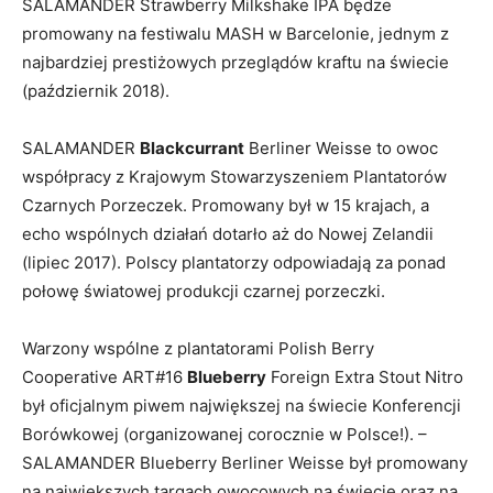
SALAMANDER Strawberry Milkshake IPA będze
promowany na festiwalu MASH w Barcelonie, jednym z
najbardziej prestiżowych przeglądów kraftu na świecie
(październik 2018).
SALAMANDER
Blackcurrant
Berliner Weisse to owoc
współpracy z Krajowym Stowarzyszeniem Plantatorów
Czarnych Porzeczek. Promowany był w 15 krajach, a
echo wspólnych działań dotarło aż do Nowej Zelandii
(lipiec 2017). Polscy plantatorzy odpowiadają za ponad
połowę światowej produkcji czarnej porzeczki.
Warzony wspólne z plantatorami Polish Berry
Cooperative ART#16
Blueberry
Foreign Extra Stout Nitro
był oficjalnym piwem największej na świecie Konferencji
Borówkowej (organizowanej corocznie w Polsce!). –
SALAMANDER Blueberry Berliner Weisse był promowany
na największych targach owocowych na świecie oraz na