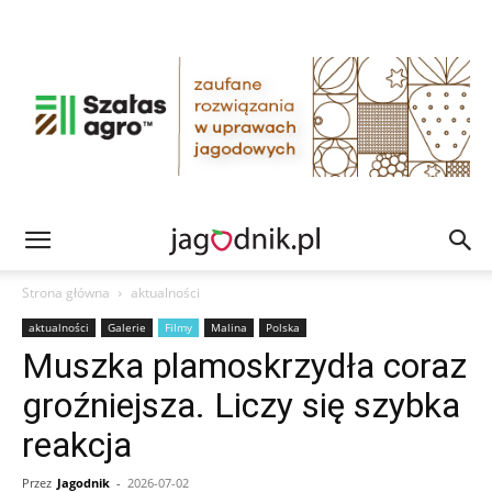
Strona główna
aktualności
aktualności
Galerie
Filmy
Malina
Polska
Muszka plamoskrzydła coraz
groźniejsza. Liczy się szybka
reakcja
Przez
Jagodnik
-
2026-07-02