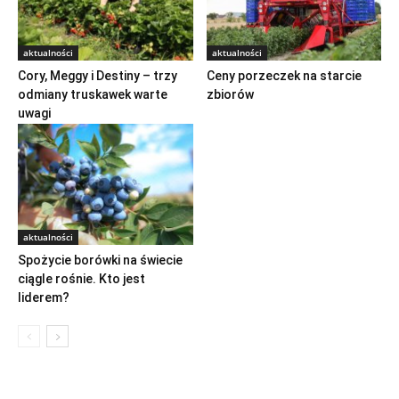
aktualności
aktualności
Cory, Meggy i Destiny – trzy
Ceny porzeczek na starcie
odmiany truskawek warte
zbiorów
uwagi
aktualności
Spożycie borówki na świecie
ciągle rośnie. Kto jest
liderem?