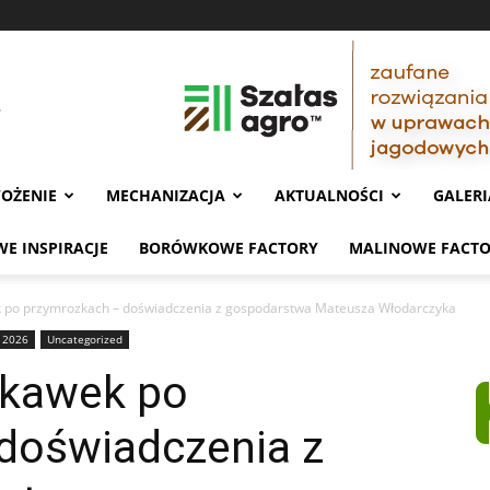
OŻENIE
MECHANIZACJA
AKTUALNOŚCI
GALERI
E INSPIRACJE
BORÓWKOWE FACTORY
MALINOWE FACT
 po przymrozkach – doświadczenia z gospodarstwa Mateusza Włodarczyka
 2026
Uncategorized
skawek po
doświadczenia z