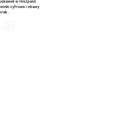
uskawek w Hiszpanii:
winki cyfrowe i obawy
brak...