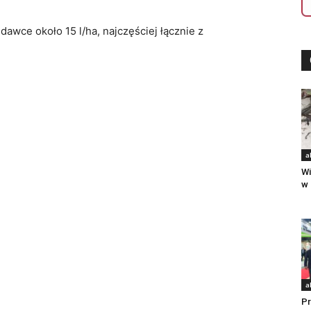
dawce około 15 l/ha, najczęściej łącznie z
a
Wi
w 
a
P