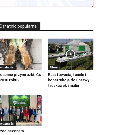
Ostatnio popularne
ktualności
Filmy
osenne przymrozki. Co
Rusztowania, tunele i
2018 roku?
konstrukcje do uprawy
truskawek i malin
ktualności
rzed sezonem