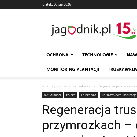
piątek, 07 sie 2026
Jagodnik
OCHRONA
TECHNOLOGIE
NAW
MONITORING PLANTACJI
TRUSKAWKOW
Strona główna
aktualności
Regeneracja truskawek
aktualności
Polska
Truskawka
Truskawkowe Inspiracje
Regeneracja tru
przymrozkach – 