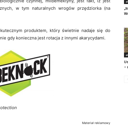
biologicznie czynnej, milbemektyny, jest fakt, iż jest
a
znych, w tym naturalnych wrogów przędziorka (na
„M
Wo
kutecznym produktem, który świetnie nadaje się do
e gdy konieczna jest rotacja z innymi akarycydami.
a
Us
– 
otection
Materiał reklamowy