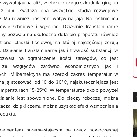
 wywołując paraliż, w efekcie czego szkodniki giną po
-3 dni. Zwalcza ona wszystkie stadia rozwojowe
. Ma również pośredni wpływ na jaja. Na roślinie ma
powierzchniowe i wgłębne. Działanie translaminarne
ny pozwala na skuteczne dotarcie preparatu również
tronę blaszki liściowej, na której najczęściej żerują
. Działanie translaminarne jak i trwałość substancji w
pozwala na ograniczenie ilości zabiegów, co jest
 ze względów zarówno ekonomicznych jak i
ych. Milbemektyna ma szeroki zakres temperatur w
na ją stosować, od 10 do 30
°C, najskuteczniejsza jest
emperaturach 15-25°C. W temperaturze około powyżej
ziałanie jest spowolnione
. Do cieczy roboczej można
żacza, dzięki czemu można uzyskać efekt wzmocnienia
roduktu.
elementem przemawiającym na rzecz nowoczesnej