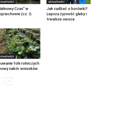
ktualności
aktualności
alinowy Czas” w
Jak zadbać o borówki?
jciechowie (cz. I)
Lepsza żyzność gleby i
trwalsze owoce
ktualności
uwanie folii rolniczych
nowy nabór wniosków