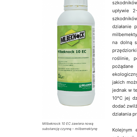
szkodników
upływie 2
szkodników
działanie 
milbemekty
na dolną s
przędziorki
roślinie, 
pożądane
ekologiczn
jakich moż
jednak w t
10°C jej d
dodać zwil
działania p
Milbeknock 10 EC zawiera nową
substancję czynną – milbemektynę
Kolejnym 