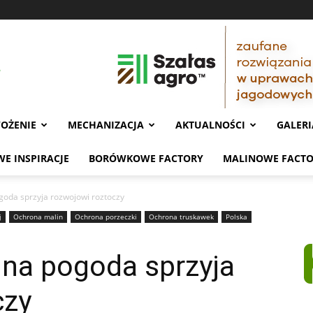
OŻENIE
MECHANIZACJA
AKTUALNOŚCI
GALERI
E INSPIRACJE
BORÓWKOWE FACTORY
MALINOWE FACT
goda sprzyja rozwojowi roztoczy
j
Ochrona malin
Ochrona porzeczki
Ochrona truskawek
Polska
lna pogoda sprzyja
czy