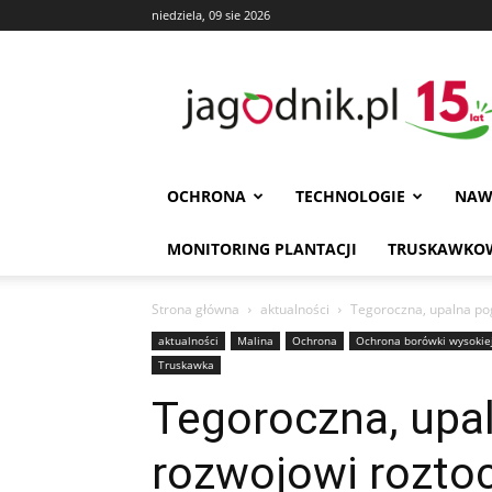
niedziela, 09 sie 2026
Jagodnik
OCHRONA
TECHNOLOGIE
NAW
MONITORING PLANTACJI
TRUSKAWKOW
Strona główna
aktualności
Tegoroczna, upalna po
aktualności
Malina
Ochrona
Ochrona borówki wysokie
Truskawka
Tegoroczna, upa
rozwojowi rozto