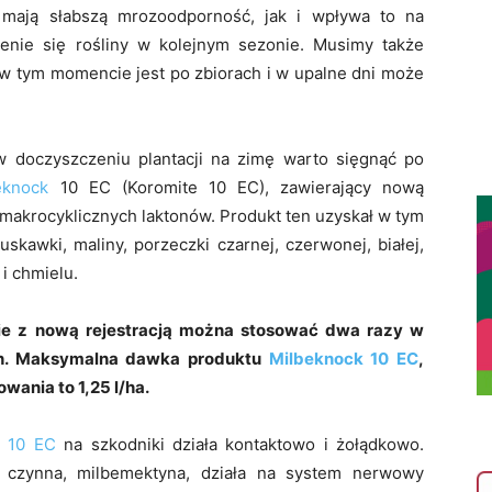
 mają słabszą mrozoodporność, jak i wpływa to na
enie się rośliny w kolejnym sezonie.
Musimy także
a w tym momencie jest po zbiorach i w upalne dni może
w doczyszczeniu plantacji na zimę warto sięgnąć po
eknock
10 EC
(Koromite 10 EC), zawierający nową
makrocyklicznych laktonów. Produkt ten uzyskał w tym
ruskawki, maliny, porzeczki czarnej, czerwonej, białej,
 i chmielu.
e z nową rejestracją można stosować dwa razy w
ach. Maksymalna dawka produktu
Milbeknock 10 EC
,
ania to 1,25 l/ha.
k 10 EC
na szkodniki działa kontaktowo i żołądkowo.
a czynna, milbemektyna, działa na system nerwowy