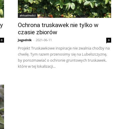
aktualności
zy
Ochrona truskawek nie tylko w
czasie zbiorów
Jagodnik
-
2021-06-11
0
0
Projekt Truskawkowe inspiracje nie zwalnia choćby na
chwilę. Tym razem przenosimy się na Lubelszczyznę,
by porozmawiać o ochronie gruntowych truskawek,
które w tej lokalizacji...