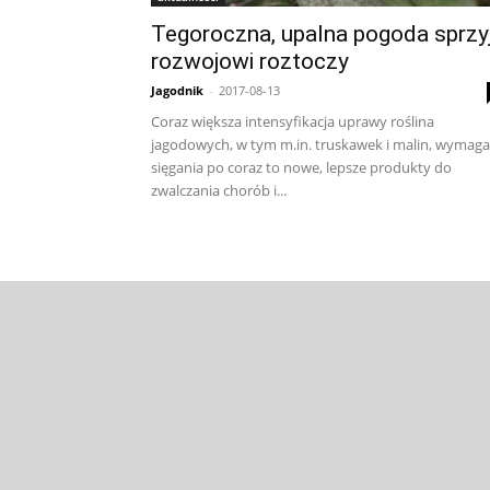
Tegoroczna, upalna pogoda sprzy
rozwojowi roztoczy
Jagodnik
-
2017-08-13
Coraz większa intensyfikacja uprawy roślina
jagodowych, w tym m.in. truskawek i malin, wymaga
sięgania po coraz to nowe, lepsze produkty do
zwalczania chorób i...