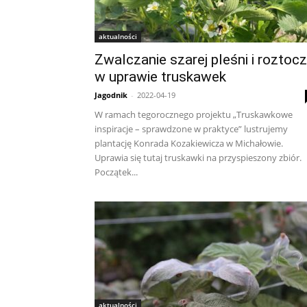
aktualności
Zwalczanie szarej pleśni i roztoc
w uprawie truskawek
Jagodnik
-
2022-04-19
W ramach tegorocznego projektu „Truskawkowe
inspiracje – sprawdzone w praktyce” lustrujemy
plantację Konrada Kozakiewicza w Michałowie.
Uprawia się tutaj truskawki na przyspieszony zbiór.
Początek...
aktualności