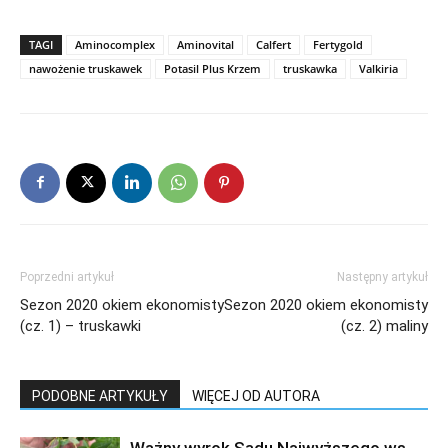
TAGI
Aminocomplex
Aminovital
Calfert
Fertygold
nawożenie truskawek
Potasil Plus Krzem
truskawka
Valkiria
Poprzedni artykuł
Następny artykuł
Sezon 2020 okiem ekonomisty
Sezon 2020 okiem ekonomisty
(cz. 1) – truskawki
(cz. 2) maliny
PODOBNE ARTYKUŁY
WIĘCEJ OD AUTORA
Ważny wyrok Sądu Najwyższego ws