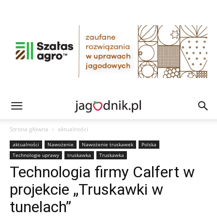
Strona główna
aktualności
aktualności
Nawożenie
Nawożenie truskawek
Polska
Technologie uprawy
truskawka
Truskawka
Technologia firmy Calfert w
projekcie „Truskawki w
tunelach”