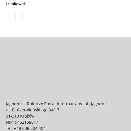
truskawek
Jagodnik – Rolniczy Portal Informacyjny lub Jagodnik
ul. B. Czerwieńskiego 3a/17
31-319 Kraków
NIP: 9452158017
Tel.
+48 608 504 404