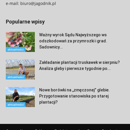
e-mail:
biuro@jagodnik.pl
Popularne wpisy
Ważny wyrok Sądu Najwyższego ws
odszkodowań za przymrozki i grad.
Sadownicy...
aktualności
Zakładanie plantacji truskawek w sierpniu?
Analiza gleby i pierwsze tygodnie po...
aktualności
Nowe borówki na „zmęczonej” glebie.
Przygotowanie stanowiska po starej
plantacji?
aktualności