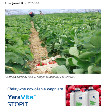
Przez
Jagodnik
-
2020-10-21
Plantacja odmiany Flair w drugim roku uprawy (2020 rok)