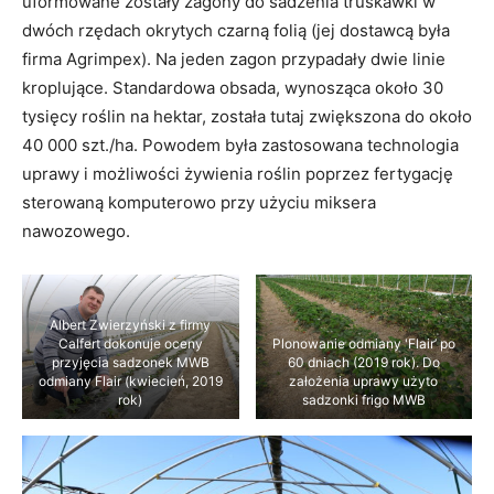
uformowane zostały zagony do sadzenia truskawki w
dwóch rzędach okrytych czarną folią (jej dostawcą była
firma Agrimpex). Na jeden zagon przypadały dwie linie
kroplujące. Standardowa obsada, wynosząca około 30
tysięcy roślin na hektar, została tutaj zwiększona do około
40 000 szt./ha. Powodem była zastosowana technologia
uprawy i możliwości żywienia roślin poprzez fertygację
sterowaną komputerowo przy użyciu miksera
nawozowego.
Albert Zwierzyński z firmy
Calfert dokonuje oceny
Plonowanie odmiany 'Flair’ po
przyjęcia sadzonek MWB
60 dniach (2019 rok). Do
odmiany Flair (kwiecień, 2019
założenia uprawy użyto
rok)
sadzonki frigo MWB