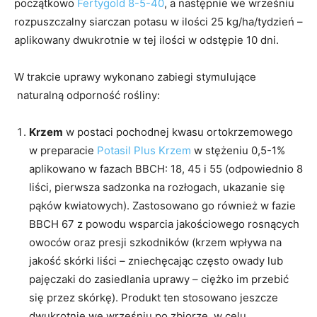
początkowo
Fertygold 8-5-40
, a następnie we wrześniu
rozpuszczalny siarczan potasu w ilości 25 kg/ha/tydzień –
aplikowany dwukrotnie w tej ilości w odstępie 10 dni.
W trakcie uprawy wykonano zabiegi stymulujące
naturalną odporność rośliny:
Krzem
w postaci pochodnej kwasu ortokrzemowego
w preparacie
Potasil Plus Krzem
w stężeniu 0,5-1%
aplikowano w fazach BBCH: 18, 45 i 55 (odpowiednio 8
liści, pierwsza sadzonka na rozłogach, ukazanie się
pąków kwiatowych). Zastosowano go również w fazie
BBCH 67 z powodu wsparcia jakościowego rosnących
owoców oraz presji szkodników (krzem wpływa na
jakość skórki liści – zniechęcając często owady lub
pajęczaki do zasiedlania uprawy – ciężko im przebić
się przez skórkę). Produkt ten stosowano jeszcze
dwukrotnie we wrześniu po zbiorze, w celu