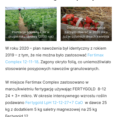
Doskonałej jakości owoce
Plantacja odmiany Flair w
zaczęto zbierać w 2020 roku
drugim roku uprawy (2020 rok)
już w ostatnich dniach kwietnia
W roku 2020 – plan nawożenia był identyczny z rokiem
2019 – z tym, że nie można było zastosować
Fertimax
Complex 12-11-18
. Zagony okryto folią, co uniemożliwiało
stosowanie posypowych nawozów granulowanych.
W miejsce Fertimax Complex zastosowano w
marcu/kwietniu fertygację używając FERTYGOLD 8-12
24 + 3+ mikro. W okresie intensywnego wzrostu roślin
podawano
Fertygold LpH 12-12-27+7 CaO
w dawce 25
kg z dodatkiem 5 kg saletry magnezowej na 25 kg
Fertygold 12.