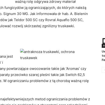
ważną rolę odgrywa zdrowy materiał
 fungicydów ją ograniczających, do których należą
. Signum 30 WG. Jak informowała dr hab. A. Bielenin
ydów jak Teldor 500 SC czy Rovral Aquaflo 500 SC,
ować rozwój skórzastej zgnilizny truskawki.
P
Uw
to
ana jest
Fe
 i
any powtarzające owocowanie takie jak 'Aromas’ czy
paraty przeciwko szarej pleśni takie jak Switch 62,5
. W ograniczaniu problemów z tą chorobą ważną rolę
 z najefektywniejszych metod ograniczania problemów z