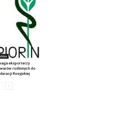
olska
aga eksporterzy
warów roślinnych do
deracji Rosyjskiej