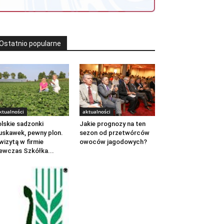
Ostatnio popularne
ktualności
aktualności
lskie sadzonki
Jakie prognozy na ten
uskawek, pewny plon.
sezon od przetwórców
wizytą w firmie
owoców jagodowych?
ewczas Szkółka...