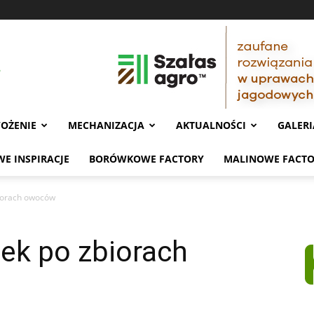
OŻENIE
MECHANIZACJA
AKTUALNOŚCI
GALERI
E INSPIRACJE
BORÓWKOWE FACTORY
MALINOWE FACT
iorach owoców
ek po zbiorach