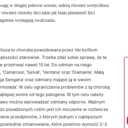
wagę w drugiej połowie sezonu, należą również wertycilioza
wnież choroby liści takie jak biała plamistość liści
tąpienia wymagają zwalczania.
ycilioza to choroba powodowana przez
Verticillium
ększości stanowisk. Trzeba zdać sobie sprawę, że te
e przetrwać nawet 10 lat. Do odmian na niego
, 'Camarosa’, 'Selval’, 'Ventana’ oraz 'Diamante’. Małą
nga Sengana’ oraz odmiany mające ją w swoim
armolada’. W celu ograniczenia problemów z tą chorobą
ajlepiej wolne od tego patogena. W tym celu należy
uprawy można wprowadzać odmiany odporne. Ważnym
o posadzonych roślin jest ich moczenie w roztworze
anie przedplonów, z których jednym z najlepszych
odpowiednie zmianowanie, które powinno wynosić 2–3