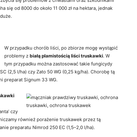
ozbycia się problemów z chwastami oraz szkodnikami
ha się od 8000 do około 11 000 zł na hektara, jednak
 duże.
W przypadku chorób liści, po zbiorze mogę wystąpić
problemy z
białą plamistością liści truskawki
. W
tym przypadku można zastosować takie fungicydy
 SC (2,5 l/ha) czy Zato 50 WG (0,25 kg/ha). Chorobę tą
ni preparat Signum 33 WG.
skawki
anta’ czy
aniczamy również porażenie truskawek przez tą
nie preparatu Nimrod 250 EC (1,5–2,0 l/ha).