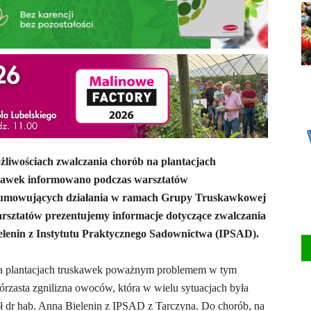
żliwościach zwalczania chorób na plantacjach
kawek informowano podczas warsztatów
umowujących działania w ramach Grupy Truskawkowej
 warsztatów prezentujemy informacje dotyczące zwalczania
elenin z Instytutu Praktycznego Sadownictwa (IPSAD).
na plantacjach truskawek poważnym problemem w tym
skórzasta zgnilizna owoców, która w wielu sytuacjach była
ł dr hab. Anna Bielenin z IPSAD z Tarczyna. Do chorób, na