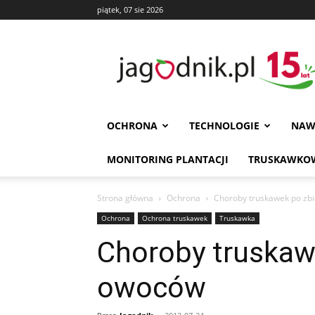
piątek, 07 sie 2026
Jagodnik
OCHRONA
TECHNOLOGIE
NAW
MONITORING PLANTACJI
TRUSKAWKOW
Strona główna
Ochrona
Choroby truskawek po zb
Ochrona
Ochrona truskawek
Truskawka
Choroby truskaw
owoców