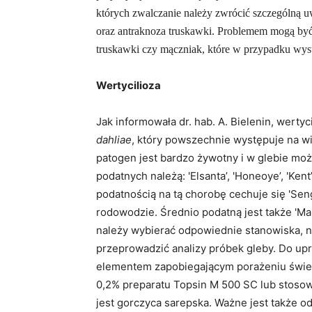
których zwalczanie należy zwrócić szczególną u
oraz antraknoza truskawki. Problemem mogą być ró
truskawki czy mączniak, które w przypadku wys
Wertycilioza
Jak informowała dr. hab. A. Bielenin, wert
dahliae
, który powszechnie występuje na wi
patogen jest bardzo żywotny i w glebie moż
podatnych należą: 'Elsanta’, 'Honeoye’, 'Kent’
podatnością na tą chorobę cechuje się 'Se
rodowodzie. Średnio podatną jest także 'M
należy wybierać odpowiednie stanowiska, n
przeprowadzić analizy próbek gleby. Do 
elementem zapobiegającym porażeniu śwież
0,2% preparatu Topsin M 500 SC lub stosow
jest gorczyca sarepska. Ważne jest także 