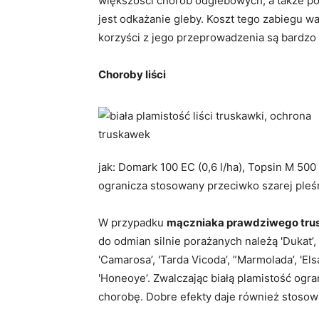
większości chorób odglebowych, a także p
jest odkażanie gleby. Koszt tego zabiegu wa
korzyści z jego przeprowadzenia są bardzo
Choroby liści
jak: Domark 100 EC (0,6 l/ha), Topsin M 500
ogranicza stosowany przeciwko szarej pleś
W przypadku
mączniaka prawdziwego tru
do odmian silnie porażanych należą 'Dukat’,
'Camarosa’, 'Tarda Vicoda’, ”Marmolada’, 'Els
'Honeoye’. Zwalczając białą plamistość ogr
chorobę. Dobre efekty daje również stosowa