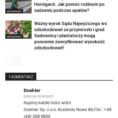
Hornigach. Jak pomóc roślinom po
sadzeniu podczas upałów?
aktualności
Ważny wyrok Sądu Najwyższego ws
odszkodowań za przymrozki i grad.
Sadownicy i plantatorzy mogą
aktualności
ponownie zweryfikować wysokość
odszkodowań!
1 KOMENTARZ
Doehler
2026-06-30 W 09:27
Kupimy każde ilości wiśni
Doehler Sp. z o.o. Kozietuły Nowe 66JTel.: +48
(48) 368 9800