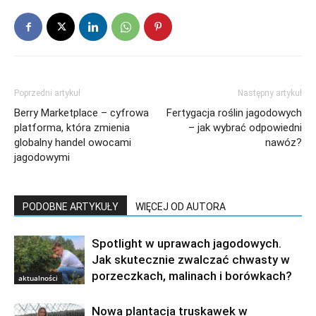
Poprzedni artykuł
Następny artykuł
Berry Marketplace – cyfrowa
Fertygacja roślin jagodowych
platforma, która zmienia
– jak wybrać odpowiedni
globalny handel owocami
nawóz?
jagodowymi
PODOBNE ARTYKUŁY
WIĘCEJ OD AUTORA
Spotlight w uprawach jagodowych.
Jak skutecznie zwalczać chwasty w
porzeczkach, malinach i borówkach?
aktualności
Nowa plantacja truskawek w