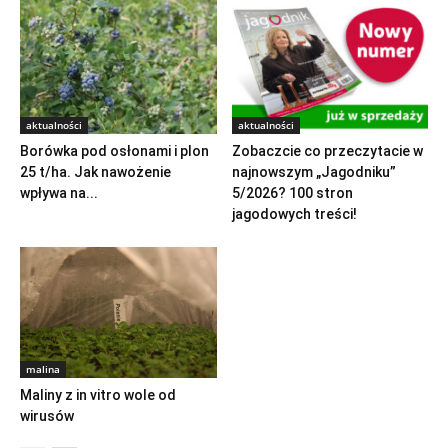
aktualności
aktualności
Borówka pod osłonami i plon
Zobaczcie co przeczytacie w
25 t/ha. Jak nawożenie
najnowszym „Jagodniku”
wpływa na...
5/2026? 100 stron
jagodowych treści!
malina
Maliny z in vitro wole od
wirusów