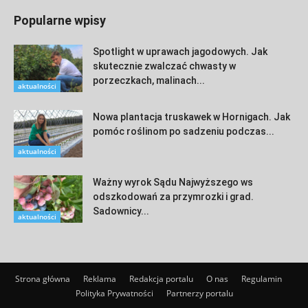
Popularne wpisy
Spotlight w uprawach jagodowych. Jak
skutecznie zwalczać chwasty w
porzeczkach, malinach...
aktualności
Nowa plantacja truskawek w Hornigach. Jak
pomóc roślinom po sadzeniu podczas...
aktualności
Ważny wyrok Sądu Najwyższego ws
odszkodowań za przymrozki i grad.
Sadownicy...
aktualności
Strona główna
Reklama
Redakcja portalu
O nas
Regulamin
Polityka Prywatności
Partnerzy portalu