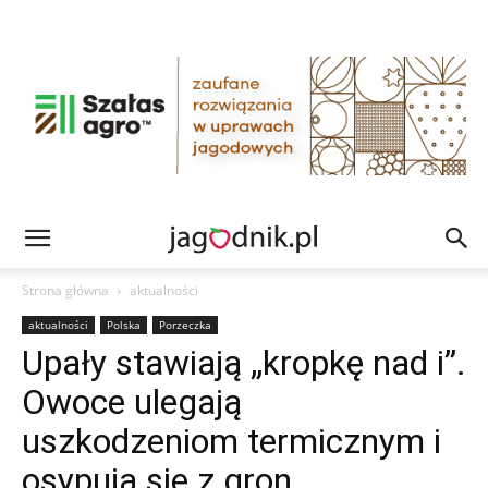
Strona główna
aktualności
aktualności
Polska
Porzeczka
Upały stawiają „kropkę nad i”.
Owoce ulegają
uszkodzeniom termicznym i
osypują się z gron