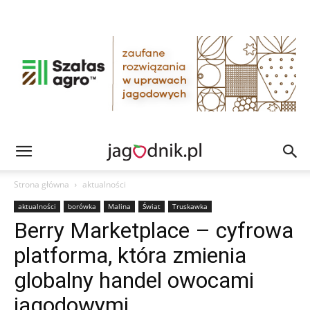
Strona główna
aktualności
aktualności
borówka
Malina
Świat
Truskawka
Berry Marketplace – cyfrowa
platforma, która zmienia
globalny handel owocami
jagodowymi