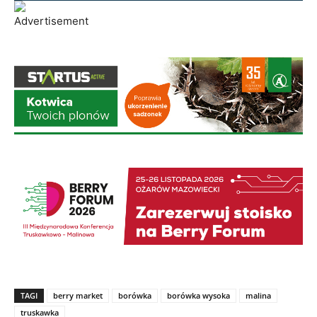
TAGI
berry market
borówka
borówka wysoka
malina
truskawka