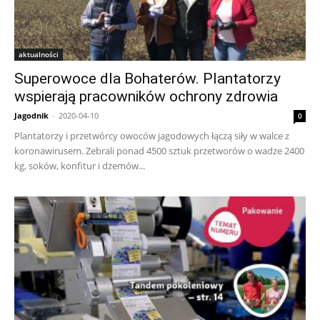
aktualności
Superowoce dla Bohaterów. Plantatorzy
wspierają pracowników ochrony zdrowia
Jagodnik
-
2020-04-10
0
Plantatorzy i przetwórcy owoców jagodowych łączą siły w walce z
koronawirusem. Zebrali ponad 4500 sztuk przetworów o wadze 2400
kg, soków, konfitur i dżemów...