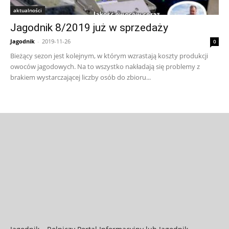
aktualności
Jagodnik 8/2019 już w sprzedaży
Jagodnik
-
2019-11-26
0
Bieżący sezon jest kolejnym, w którym wzrastają koszty produkcji
owoców jagodowych. Na to wszystko nakładają się problemy z
brakiem wystarczającej liczby osób do zbioru...