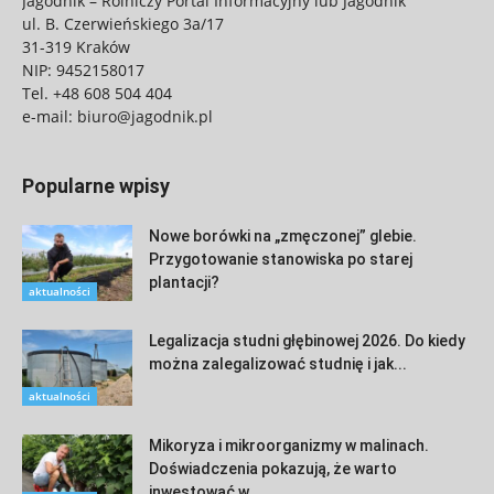
Jagodnik – Rolniczy Portal Informacyjny lub Jagodnik
ul. B. Czerwieńskiego 3a/17
31-319 Kraków
NIP: 9452158017
Tel.
+48 608 504 404
e-mail:
biuro@jagodnik.pl
Popularne wpisy
Nowe borówki na „zmęczonej” glebie.
Przygotowanie stanowiska po starej
plantacji?
aktualności
Legalizacja studni głębinowej 2026. Do kiedy
można zalegalizować studnię i jak...
aktualności
Mikoryza i mikroorganizmy w malinach.
Doświadczenia pokazują, że warto
inwestować w...