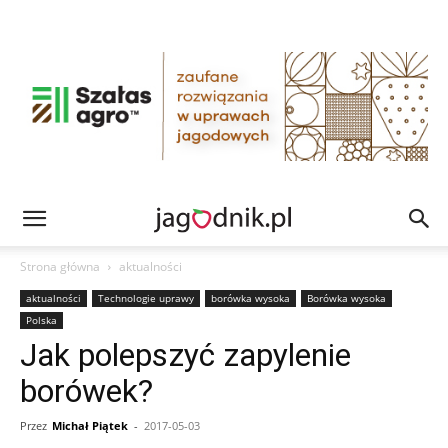
Strona główna
aktualności
aktualności
Technologie uprawy
borówka wysoka
Borówka wysoka
Polska
Jak polepszyć zapylenie
borówek?
Przez
Michał Piątek
-
2017-05-03