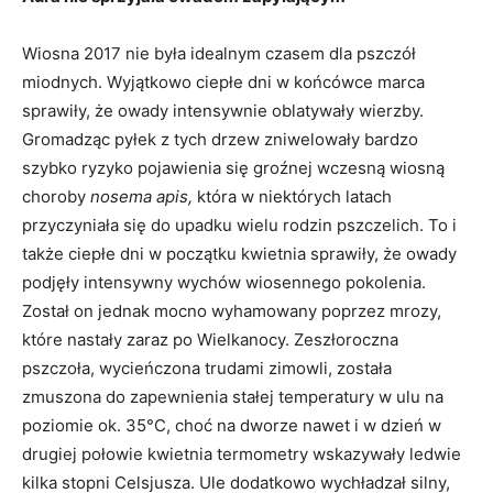
Wiosna 2017 nie była idealnym czasem dla pszczół
miodnych. Wyjątkowo ciepłe dni w końcówce marca
sprawiły, że owady intensywnie oblatywały wierzby.
Gromadząc pyłek z tych drzew zniwelowały bardzo
szybko ryzyko pojawienia się groźnej wczesną wiosną
choroby
nosema apis,
która w niektórych latach
przyczyniała się do upadku wielu rodzin pszczelich. To i
także ciepłe dni w początku kwietnia sprawiły, że owady
podjęły intensywny wychów wiosennego pokolenia.
Został on jednak mocno wyhamowany poprzez mrozy,
które nastały zaraz po Wielkanocy. Zeszłoroczna
pszczoła, wycieńczona trudami zimowli, została
zmuszona do zapewnienia stałej temperatury w ulu na
poziomie ok. 35°C, choć na dworze nawet i w dzień w
drugiej połowie kwietnia termometry wskazywały ledwie
kilka stopni Celsjusza. Ule dodatkowo wychładzał silny,