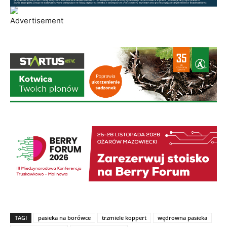
TAGI
pasieka na borówce
trzmiele koppert
wędrowna pasieka