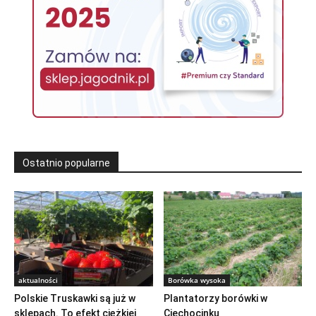
Ostatnio popularne
aktualności
Borówka wysoka
Polskie Truskawki są już w
Plantatorzy borówki w
sklepach. To efekt ciężkiej
Ciechocinku