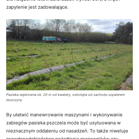
zapylenie jest zadowalające.
Pasieka wędrowna ok. 20 m od kwatery, osłonięta od zachodu szpalerem
leszczyny
By ułatwić manewrowanie maszynami i wykonywanie
zabiegów pasieka pszczela może być usytuowana w
nieznacznym oddaleniu od nasadzeń. To także niweluje
prawdopodobieństwo pożądlenia pracowników czy