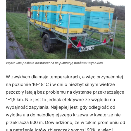
Wędrowna pasieka dostarczona na plantację borówek wysokich
W zwykłych dla maja temperaturach, a więc przynajmniej
na poziomie 16-18°C i w dni o niezbyt silnym wietrze
pszczoły latają bez problemu na dystanse przekraczające
1-1,5 km. Nie jest to jednak efektywne ze względu na
wydajność zapylania. Najlepiej jest, gdy odległość od
wylotka ula do najodleglejszego krzewu w kwaterze nie
przekracza 600 m. Dowiedziono, że w takim promieniu od
ula natężenie lotów zbieraczek wynosi 90%, a więc i