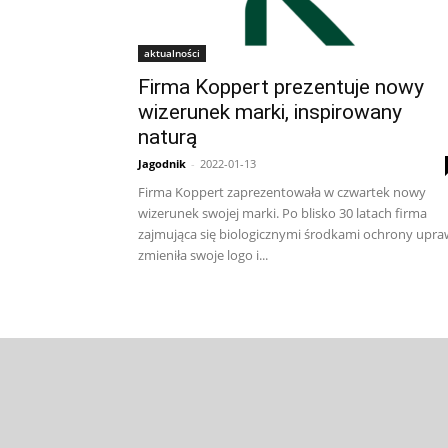
aktualności
Firma Koppert prezentuje nowy
wizerunek marki, inspirowany
naturą
Jagodnik
-
2022-01-13
Firma Koppert zaprezentowała w czwartek nowy
wizerunek swojej marki. Po blisko 30 latach firma
zajmująca się biologicznymi środkami ochrony upra
zmieniła swoje logo i...