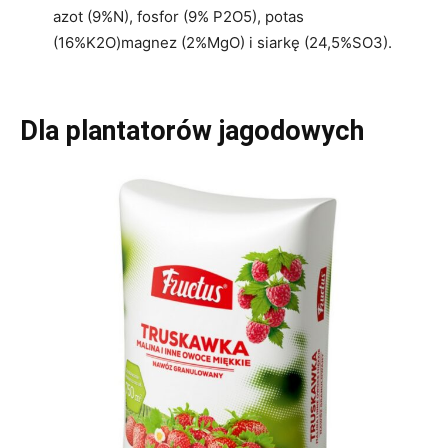
azot (9%N), fosfor (9% P2O5), potas
(16%K2O)magnez (2%MgO) i siarkę (24,5%SO3).
Dla plantatorów jagodowych