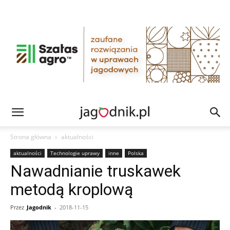
Strona główna
aktualności
aktualności
Technologie uprawy
inne
Polska
Nawadnianie truskawek
metodą kroplową
Przez
Jagodnik
-
2018-11-15