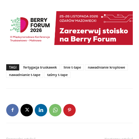
TAGI
fertygacja truskawek
linie t-tape
nawadnianie kroplowe
nawadnianie t-tape
taśmy t-tape