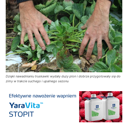
Dzięki nawadnianiu truskawki wydały duzy plon i dobrze przygotowały się do
zimy w trakcie suchego i upalnego sezonu