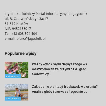
Jagodnik – Rolniczy Portal Informacyjny lub Jagodnik
ul. B. Czerwieńskiego 3a/17
31-319 Kraków
NIP: 9452158017
Tel.
+48 608 504 404
e-mail:
biuro@jagodnik.pl
Popularne wpisy
Ważny wyrok Sądu Najwyższego ws
odszkodowań za przymrozki i grad.
Sadownicy...
aktualności
Zakładanie plantacji truskawek w sierpniu?
Analiza gleby i pierwsze tygodnie po...
aktualności