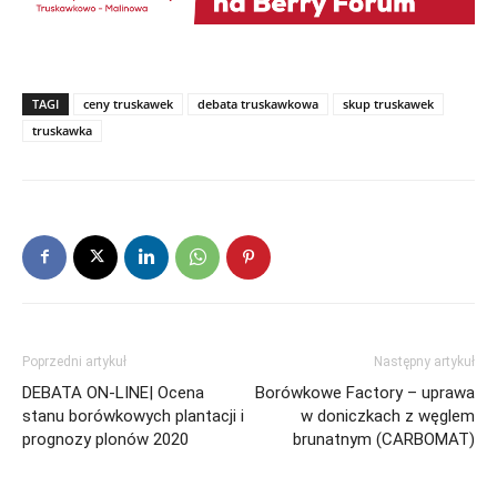
TAGI
ceny truskawek
debata truskawkowa
skup truskawek
truskawka
Poprzedni artykuł
Następny artykuł
DEBATA ON-LINE| Ocena
Borówkowe Factory – uprawa
stanu borówkowych plantacji i
w doniczkach z węglem
prognozy plonów 2020
brunatnym (CARBOMAT)