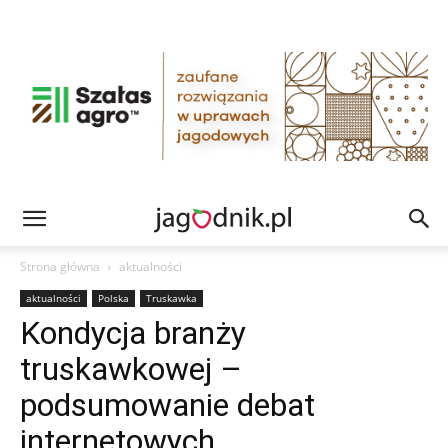
Strona główna
aktualności
aktualności
Polska
Truskawka
Kondycja branży
truskawkowej –
podsumowanie debat
internetowych