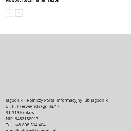
Nowości BASF na ten sezon
Jagodnik – Rolniczy Portal Informacyjny lub Jagodnik
ul. B. Czerwieńskiego 3a/17
31-319 Kraków
NIP: 9452158017
Tel.
+48 608 504 404
e-mail:
biuro@jagodnik.pl