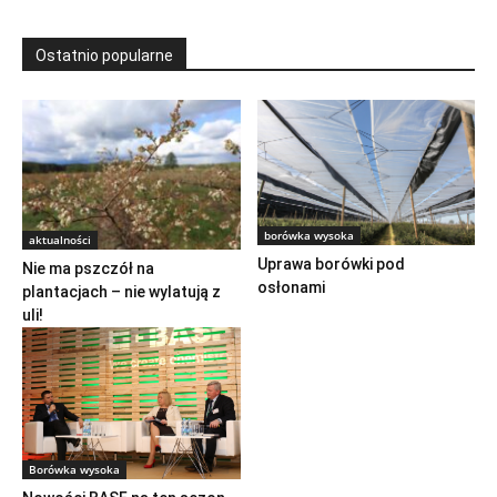
Ostatnio popularne
borówka wysoka
aktualności
Uprawa borówki pod
Nie ma pszczół na
osłonami
plantacjach – nie wylatują z
uli!
Borówka wysoka