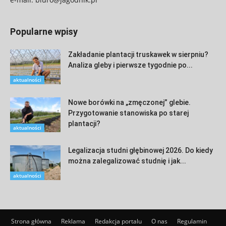
Popularne wpisy
Zakładanie plantacji truskawek w sierpniu?
Analiza gleby i pierwsze tygodnie po...
aktualności
Nowe borówki na „zmęczonej” glebie.
Przygotowanie stanowiska po starej
plantacji?
aktualności
Legalizacja studni głębinowej 2026. Do kiedy
można zalegalizować studnię i jak...
aktualności
Strona główna
Reklama
Redakcja portalu
O nas
Regulamin