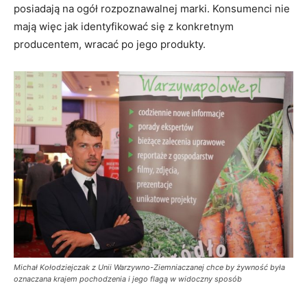
posiadają na ogół rozpoznawalnej marki. Konsumenci nie
mają więc jak identyfikować się z konkretnym
producentem, wracać po jego produkty.
Michał Kołodziejczak z Unii Warzywno-Ziemniaczanej chce by żywność była
oznaczana krajem pochodzenia i jego flagą w widoczny sposób