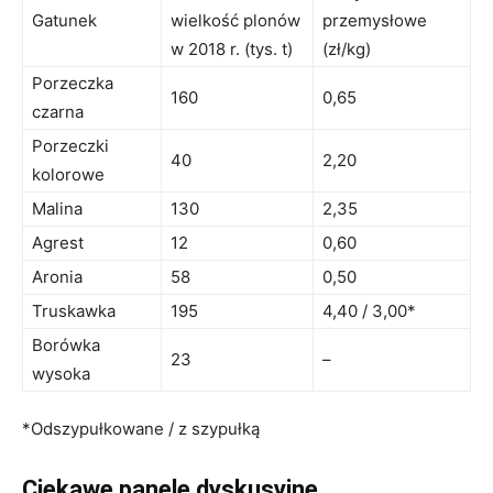
Gatunek
wielkość plonów
przemysłowe
w 2018 r. (tys. t)
(zł/kg)
Porzeczka
160
0,65
czarna
Porzeczki
40
2,20
kolorowe
Malina
130
2,35
Agrest
12
0,60
Aronia
58
0,50
Truskawka
195
4,40 / 3,00*
Borówka
23
–
wysoka
*Odszypułkowane / z szypułką
Ciekawe panele dyskusyjne