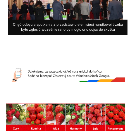
Chęć odbycia spotkania z przedstawicielem sieci handlowej trzeba
było zgłosić wcześnie rano by mogło ono dojść do skutku