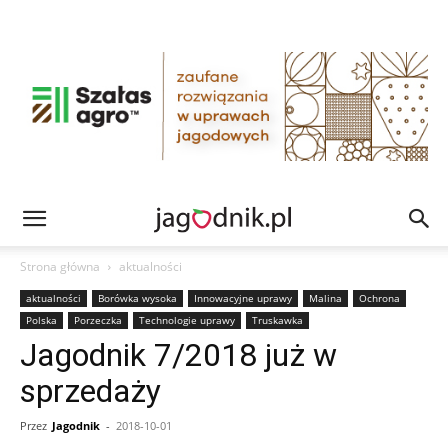
Strona główna
aktualności
aktualności
Borówka wysoka
Innowacyjne uprawy
Malina
Ochrona
Polska
Porzeczka
Technologie uprawy
Truskawka
Jagodnik 7/2018 już w
sprzedaży
Przez
Jagodnik
-
2018-10-01