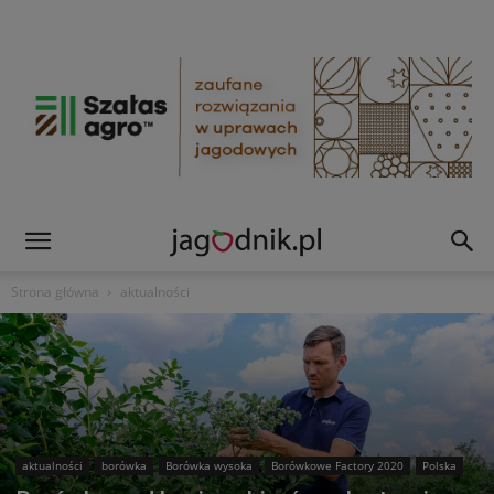
Strona główna
aktualności
aktualności
borówka
Borówka wysoka
Borówkowe Factory 2020
Polska