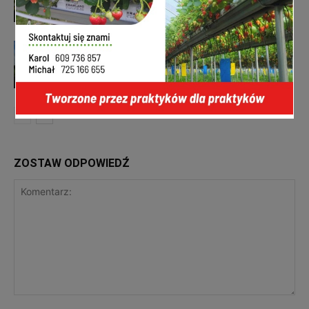
plantacji?
aktualności
Legalizacja studni głębinowej 2026.
Do kiedy można zalegalizować studnię
i jak skorzystać z nowych przepisów?
aktualności
ZOSTAW ODPOWIEDŹ