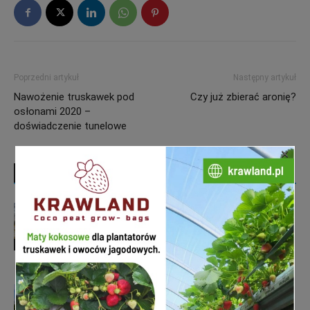
Poprzedni artykuł
Następny artykuł
Nawożenie truskawek pod
Czy już zbierać aronię?
osłonami 2020 –
doświadczenie tunelowe
×
PODOBNE ARTYKUŁY
WIĘCEJ OD AUTORA
Zakładanie plantacji truskawek w
sierpniu? Analiza gleby i pierwsze
tygodnie po posadzeniu decydują o
aktualności
przyszłym plonie
Nowe borówki na „zmęczonej” glebie.
Przygotowanie stanowiska po starej