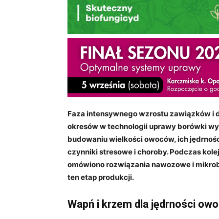
Faza intensywnego wzrostu zawiązków i d
okresów w technologii uprawy borówki wys
budowaniu wielkości owoców, ich jędrnoś
czynniki stresowe i choroby. Podczas ko
omówiono rozwiązania nawozowe i mikrobi
ten etap produkcji.
Wapń i krzem dla jędrności ow