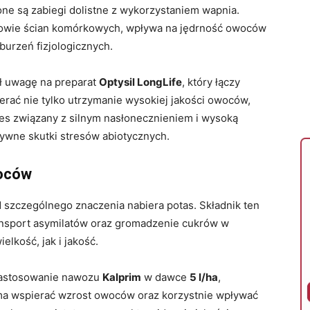
e są zabiegi dolistne z wykorzystaniem wapnia.
udowie ścian komórkowych, wpływa na jędrność owoców
burzeń fizjologicznych.
ł uwagę na preparat
Optysil LongLife
, który łączy
rać nie tylko utrzymanie wysokiej jakości owoców,
res związany z silnym nasłonecznieniem i wysoką
ywne skutki stresów abiotycznych.
woców
 szczególnego znaczenia nabiera potas. Składnik ten
ansport asymilatów oraz gromadzenie cukrów w
elkość, jak i jakość.
astosowanie nawozu
Kalprim
w dawce
5 l/ha
,
 ma wspierać wzrost owoców oraz korzystnie wpływać