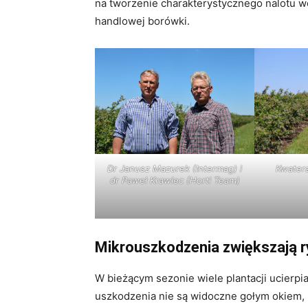
na tworzenie charakterystycznego nalotu w
handlowej borówki.
Dr Janusz Mazurek (Intermag) i
Kwatera
dr Paweł Krawiec (Horti Team)
Mikrouszkodzenia zwiększają ry
W bieżącym sezonie wiele plantacji ucierp
uszkodzenia nie są widoczne gołym okiem, 