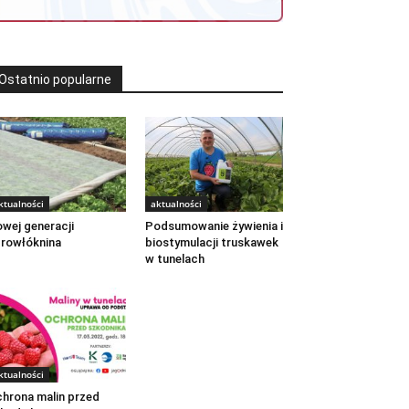
Ostatnio popularne
ktualności
aktualności
wej generacji
Podsumowanie żywienia i
rowłóknina
biostymulacji truskawek
w tunelach
ktualności
hrona malin przed