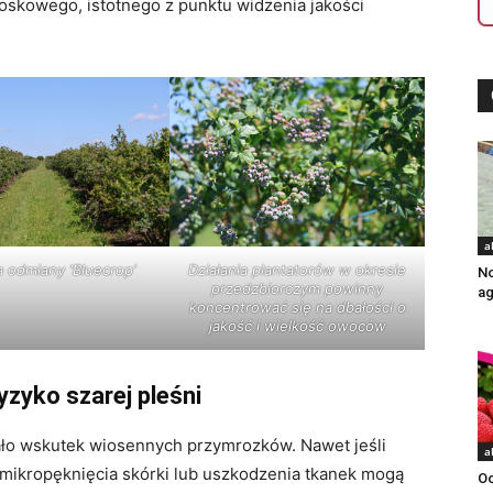
oskowego, istotnego z punktu widzenia jakości
a
 odmiany 'Bluecrop’
Działania plantatorów w okresie
No
przedzbiorczym powinny
ag
koncentrować się na dbałości o
jakość i wielkość owoców
zyko szarej pleśni
iało wskutek wiosennych przymrozków. Nawet jeśli
a
mikropęknięcia skórki lub uszkodzenia tkanek mogą
Oc