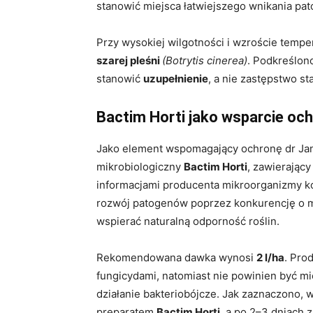
stanowić miejsca łatwiejszego wnikania pa
Przy wysokiej wilgotności i wzroście tempe
szarej pleśni
(Botrytis cinerea)
. Podkreślon
stanowić
uzupełnienie
, a nie zastępstwo s
Bactim Horti jako wsparcie oc
Jako element wspomagający ochronę dr Ja
mikrobiologiczny
Bactim Horti
, zawierający
informacjami producenta mikroorganizmy ko
rozwój patogenów poprzez konkurencję o m
wspierać naturalną odporność roślin.
Rekomendowana dawka wynosi
2 l/ha
. Pro
fungicydami, natomiast nie powinien być m
działanie bakteriobójcze. Jak zaznaczono, 
preparatem
Bactim Horti
, a po 2–3 dniach 