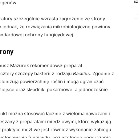
sz
togenów.
ratury szczególnie wzrasta zagrożenie ze strony
o jednak, że rozwiązania mikrobiologiczne powinny
tandardowej ochrony fungicydowej.
hrony
nusz Mazurek rekomendował preparat
 cztery szczepy bakterii z rodzaju
Bacillus
. Zgodnie z
lonizują powierzchnię roślin i mogą ograniczać
iejsce oraz składniki pokarmowe, a jednocześnie
dukt można stosować łącznie z wieloma nawozami i
ieszany z preparatami miedziowymi, które wykazują
w praktyce możliwe jest również wykonanie zabiegu
zastosowanie fungicydu, bez istotnego pogorszenia