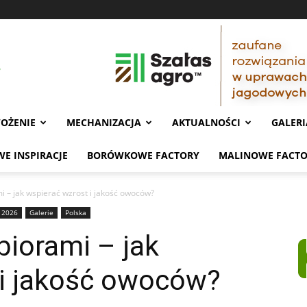
OŻENIE
MECHANIZACJA
AKTUALNOŚCI
GALERI
E INSPIRACJE
BORÓWKOWE FACTORY
MALINOWE FACT
 – jak wspierać wzrost i jakość owoców?
 2026
Galerie
Polska
iorami – jak
 i jakość owoców?