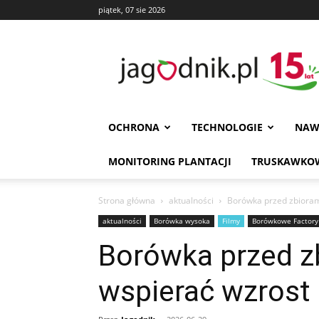
piątek, 07 sie 2026
Jagodnik
OCHRONA
TECHNOLOGIE
NAW
MONITORING PLANTACJI
TRUSKAWKOW
Strona główna
aktualności
Borówka przed zbiorami
aktualności
Borówka wysoka
Filmy
Borówkowe Factory
Borówka przed zb
wspierać wzrost