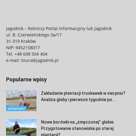
Jagodnik – Rolniczy Portal Informacyjny lub Jagodnik
ul. B. Czerwieńskiego 3a/17
31-319 Kraków
NIP: 9452158017
Tel.
+48 608 504 404
e-mail:
biuro@jagodnik.pl
Popularne wpisy
Zakładanie plantacji truskawek w sierpniu?
Analiza gleby i pierwsze tygodnie po...
aktualności
Nowe borówki na „zmęczonej” glebie.
Przygotowanie stanowiska po starej
plantacji?