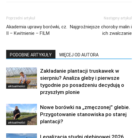
Poprzedni artykuł
Następny artykuł
Akademia uprawy borówki, cz.
Najgroźniejsze choroby malin i
II – Kwitnienie – FILM
ich zwalczanie
PODOBNE ARTYKUŁY
WIĘCEJ OD AUTORA
Zakładanie plantacji truskawek w
sierpniu? Analiza gleby i pierwsze
tygodnie po posadzeniu decydują o
aktualności
przyszłym plonie
Nowe borówki na „zmęczonej” glebie.
Przygotowanie stanowiska po starej
plantacji?
aktualności
Legalizacja studni głębinowej 2026.