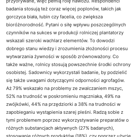
przyorywane, więc pełnią rolę nawozu. Respondenci
badania stosują też coraz więcej poplonów, takich jak
gorczyca biała, łubin czy facelia, co zwiększa
bioróżnorodność. Pytani o siłę wpływu poszczególnych
czynników na sukces w produkcji rolniczej plantatorzy
wskazali szeroki wachlarz elementów. To dowodzi
dobrego stanu wiedzy i zrozumienia złożoności procesu
wytwarzania żywności w sposób zrównoważony. Co
także ważne, rolnicy stosują powszechnie środki ochrony
osobistej. Sadownicy wykorzystali badanie, by podzielić
się także uwagami dotyczącymi odporności agrofagów.
Aż 79% wskazało na problemy ze zwalczaniem mszyc,
52% na trudność w poskromieniu mączniaka, 49% na
zwójkówki, 44% na przędziorki a 38% na trudności w
zapobieganiu wystąpienia szarej pleśni. Radzą sobie z
tymi problemem poprzez wykorzystywanie preparatów o
różnych substancjach aktywnych (27% badanych),
stosowanie różnych produktów (18%), czy poprzez użycie