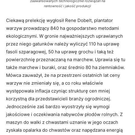
zaawansowanych technologicznie rozwiązań na
rentowność i jakość produkcji
Ciekawą prelekcję wygłosił Rene Dobelt, plantator
warzyw prowadzący 840 ha gospodarstwo metodami
ekologicznymi. W gronie najważniejszych uprawianych
przez niego gatunków należy wyliczyć 110 ha uprawę
fasoli szparagowej, 50 ha uprawę grochu i taką też
powierzchnię przeznaczaną na marchew. Uprawia się tu
także marchew i buraki, oraz średnio 80 ha ziemniaków.
Mówca zauważył, że na przestrzeni ostatnich lat ceny
warzyw nie zmieniały się, a co roku właściwie
występowała inflacja czyniąc strukturę cen mniej
korzystną dla przedstawicieli branży ogrodniczej.
Jednocześnie zaś bardzo wyostrzyły się wymogi
jakościowe i oczekiwania nabywców płodów rolnych. Z
maszyn do walki z chwastami uznanie w jego oczach
zyskała opalarka do chwastów oraz napędzana energią