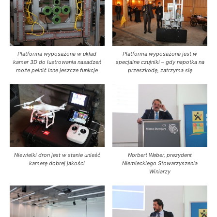
Platforma wyposażona w układ
Platforma wyposażona jest w
kamer 3D do lustrowania nasadzeń
specjalne czujniki – gdy napotka na
może pełnić inne jeszcze funkcje
przeszkodę, zatrzyma się
Niewielki dron jest w stanie unieść
Norbert Weber, prezydent
kamerę dobrej jakości
Niemieckiego Stowarzyszenia
Winiarzy