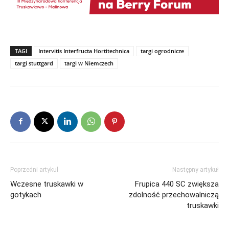
TAGI
Intervitis Interfructa Hortitechnica
targi ogrodnicze
targi stuttgard
targi w Niemczech
Poprzedni artykuł
Następny artykuł
Wczesne truskawki w
Frupica 440 SC zwiększa
gotykach
zdolność przechowalniczą
truskawki