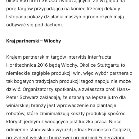
około 600 firm i 36 000 zwiedzających. Ze względu na
porę targów przypadająca na koniec trzeciej dekady
listopada pokazy działania maszyn ogrodniczych mają
odbywać się pod dachem.
Kraj partnerski – Włochy
Krajem partnerskim targów Intervitis Interfructa
Hortitechnica 2016 będą Włochy. Okolice Stuttgartu to
niemieckie zagłębie produkcji win, więc wybór partnera o
tak bogatych tradycjach produkcji tegoż napoju nie może
dziwić. Organizatorzy spotkania, a zwłaszcza prof. Hans-
Peter Schwarz zakładają, że szansą na lepsze jutro dla
winiarskiej branży jest wprowadzenie na plantacje
robotów, które zminimalizują koszty produkcji spośród
których jednym z wiodących jest ludzka praca. Nieco
odmienne stanowisko wyraził jednak Francesco Colpizzi,
prezydent włoskiej branżowej organizacji Federazione