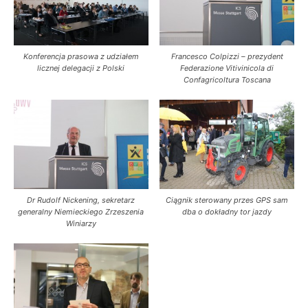
Konferencja prasowa z udziałem
Francesco Colpizzi – prezydent
licznej delegacji z Polski
Federazione Vitivinicola di
Confagricoltura Toscana
Dr Rudolf Nickening, sekretarz
Ciągnik sterowany przes GPS sam
generalny Niemieckiego Zrzeszenia
dba o dokładny tor jazdy
Winiarzy