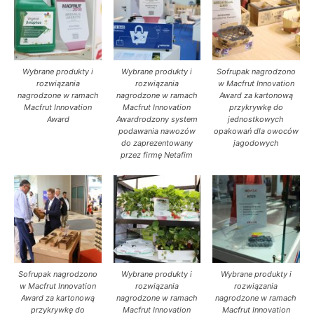
Wybrane produkty i
Wybrane produkty i
Sofrupak nagrodzono
rozwiązania
rozwiązania
w Macfrut Innovation
nagrodzone w ramach
nagrodzone w ramach
Award za kartonową
Macfrut Innovation
Macfrut Innovation
przykrywkę do
Award
Awardrodzony system
jednostkowych
podawania nawozów
opakowań dla owoców
do zaprezentowany
jagodowych
przez firmę Netafim
Sofrupak nagrodzono
Wybrane produkty i
Wybrane produkty i
w Macfrut Innovation
rozwiązania
rozwiązania
Award za kartonową
nagrodzone w ramach
nagrodzone w ramach
przykrywkę do
Macfrut Innovation
Macfrut Innovation