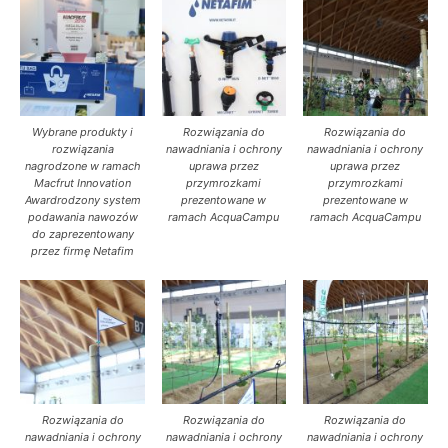
Wybrane produkty i
Rozwiązania do
Rozwiązania do
rozwiązania
nawadniania i ochrony
nawadniania i ochrony
nagrodzone w ramach
uprawa przez
uprawa przez
Macfrut Innovation
przymrozkami
przymrozkami
Awardrodzony system
prezentowane w
prezentowane w
podawania nawozów
ramach AcquaCampu
ramach AcquaCampu
do zaprezentowany
przez firmę Netafim
Rozwiązania do
Rozwiązania do
Rozwiązania do
nawadniania i ochrony
nawadniania i ochrony
nawadniania i ochrony