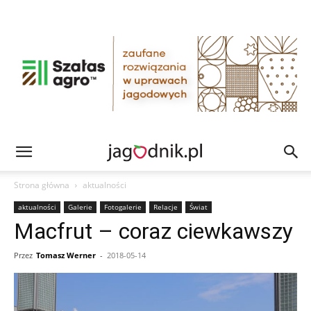
Strona główna
aktualności
aktualności
Galerie
Fotogalerie
Relacje
Świat
Macfrut – coraz ciewkawszy
Przez
Tomasz Werner
-
2018-05-14