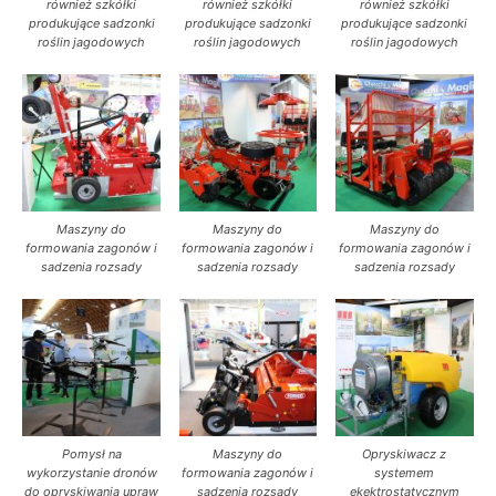
również szkółki
również szkółki
również szkółki
produkujące sadzonki
produkujące sadzonki
produkujące sadzonki
roślin jagodowych
roślin jagodowych
roślin jagodowych
Maszyny do
Maszyny do
Maszyny do
formowania zagonów i
formowania zagonów i
formowania zagonów i
sadzenia rozsady
sadzenia rozsady
sadzenia rozsady
Pomysł na
Maszyny do
Opryskiwacz z
wykorzystanie dronów
formowania zagonów i
systemem
do opryskiwania upraw
sadzenia rozsady
ekektrostatycznym