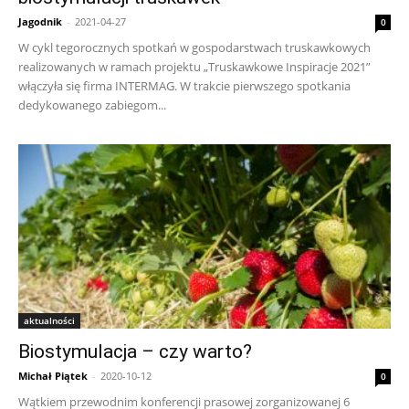
Jagodnik
-
2021-04-27
0
W cykl tegorocznych spotkań w gospodarstwach truskawkowych
realizowanych w ramach projektu „Truskawkowe Inspiracje 2021”
włączyła się firma INTERMAG. W trakcie pierwszego spotkania
dedykowanego zabiegom...
aktualności
Biostymulacja – czy warto?
Michał Piątek
-
2020-10-12
0
Wątkiem przewodnim konferencji prasowej zorganizowanej 6