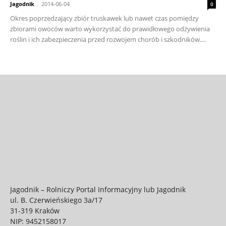
Jagodnik
-
2014-06-04
0
Okres poprzedzający zbiór truskawek lub nawet czas pomiędzy
zbiorami owoców warto wykorzystać do prawidłowego odżywienia
roślin i ich zabezpieczenia przed rozwojem chorób i szkodników....
Jagodnik – Rolniczy Portal Informacyjny lub Jagodnik
ul. B. Czerwieńskiego 3a/17
31-319 Kraków
NIP: 9452158017