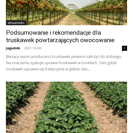
aktualności
Podsumowanie i rekomendacje dla
truskawek powtarzających owocowanie
Jagodnik
-
2021-10-04
1
Bieżący sezon producenci truskawek powinni zaliczyć do dobrego.
Na znaczeniu zyskuje uprawa truskawek w tunelach. Tam gdzie
truskawki uprawia się tradycyjnie w glebie, bez...