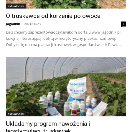
aktualności
O truskawce od korzenia po owoce
Jagodnik
-
2021-06-23
0
Dziś chcemy zaprezentować czytelnikom portalu www.jagodnik.pl
kolejną interesującą i obfitą w merytoryczny przekaz rozmowę.
Odbyła się ona na plantacji truskawek w gospodarstwie dr Pawła...
aktualności
Układamy program nawożenia i
biostymulacji truskawek