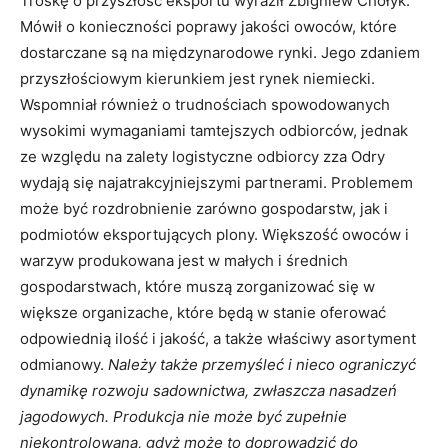
Troskę o przyszłość eksportu wyraził Zbigniew Chołyk.
Mówił o konieczności poprawy jakości owoców, które
dostarczane są na międzynarodowe rynki. Jego zdaniem
przyszłościowym kierunkiem jest rynek niemiecki.
Wspomniał również o trudnościach spowodowanych
wysokimi wymaganiami tamtejszych odbiorców, jednak
ze względu na zalety logistyczne odbiorcy zza Odry
wydają się najatrakcyjniejszymi partnerami. Problemem
może być rozdrobnienie zarówno gospodarstw, jak i
podmiotów eksportujących plony. Większość owoców i
warzyw produkowana jest w małych i średnich
gospodarstwach, które muszą zorganizować się w
większe organizache, które będą w stanie oferować
odpowiednią ilość i jakość, a także właściwy asortyment
odmianowy.
Należy także przemyśleć i nieco ograniczyć
dynamikę rozwoju sadownictwa, zwłaszcza nasadzeń
jagodowych. Produkcja nie może być zupełnie
niekontrolowana, gdyż może to doprowadzić do