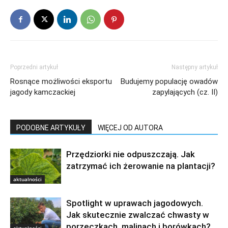
Poprzedni artykuł
Następny artykuł
Rosnące możliwości eksportu
Budujemy populację owadów
jagody kamczackiej
zapylających (cz. II)
PODOBNE ARTYKUŁY
WIĘCEJ OD AUTORA
Przędziorki nie odpuszczają. Jak
zatrzymać ich żerowanie na plantacji?
aktualności
Spotlight w uprawach jagodowych.
Jak skutecznie zwalczać chwasty w
porzeczkach, malinach i borówkach?