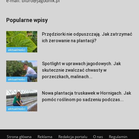
e-mail:
biuro@jagodnik.pl
Popularne wpisy
Przędziorki nie odpuszczają. Jak zatrzymać
ich żerowanie na plantacji?
aktualności
Spotlight w uprawach jagodowych. Jak
skutecznie zwalczać chwasty w
porzeczkach, malinach...
aktualności
Nowa plantacja truskawek w Hornigach. Jak
pomóc roślinom po sadzeniu podczas...
aktualności
Strona główna
Reklama
Redakcja portalu
O nas
Regulamin