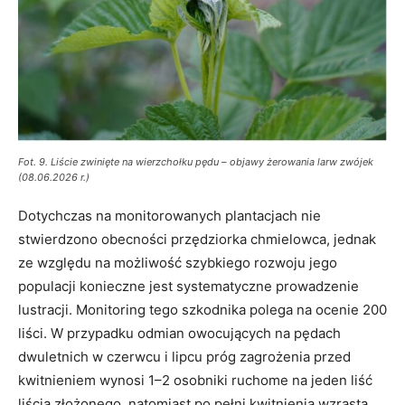
Fot. 9. Liście zwinięte na wierzchołku pędu – objawy żerowania larw zwójek
(08.06.2026 r.)
Dotychczas na monitorowanych plantacjach nie
stwierdzono obecności przędziorka chmielowca, jednak
ze względu na możliwość szybkiego rozwoju jego
populacji konieczne jest systematyczne prowadzenie
lustracji. Monitoring tego szkodnika polega na ocenie 200
liści. W przypadku odmian owocujących na pędach
dwuletnich w czerwcu i lipcu próg zagrożenia przed
kwitnieniem wynosi 1–2 osobniki ruchome na jeden liść
liścia złożonego, natomiast po pełni kwitnienia wzrasta