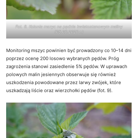
Fot. 8. Kolonia mszyc na pędzie kwiatostanowym maliny
(05.06.2026 r.)
Monitoring mszyc powinien być prowadzony co 10–14 dni
poprzez ocenę 200 losowo wybranych pędów. Próg
zagrożenia stanowi zasiedlenie 5% pędów. W uprawach
polowych malin jesiennych obserwuje się również
uszkodzenia powodowane przez larwy zwójek, które
uszkadzają liście oraz wierzchołki pędów (fot. 9).