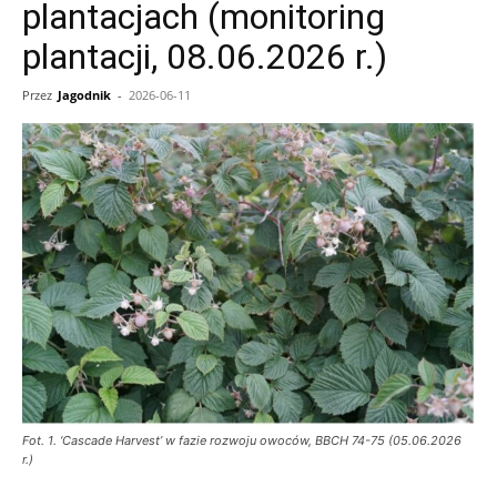
plantacjach (monitoring
plantacji, 08.06.2026 r.)
Przez
Jagodnik
-
2026-06-11
Fot. 1. ‘Cascade Harvest’ w fazie rozwoju owoców, BBCH 74-75 (05.06.2026
r.)