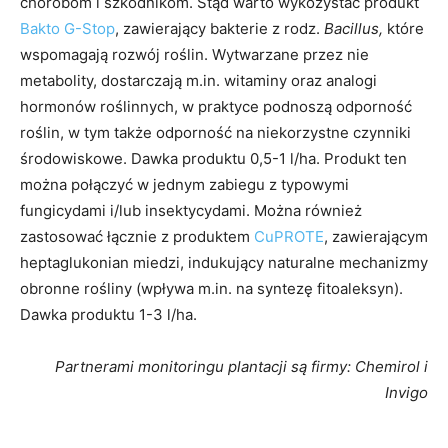
chorobom i szkodnikom. Stąd warto wykożystać produkt
Bakto G-Stop
, zawierający bakterie z rodz.
Bacillus,
które
wspomagają rozwój roślin. Wytwarzane przez nie
metabolity, dostarczają m.in. witaminy oraz analogi
hormonów roślinnych, w praktyce podnoszą odporność
roślin, w tym także odporność na niekorzystne czynniki
środowiskowe. Dawka produktu 0,5-1 l/ha. Produkt ten
można połączyć w jednym zabiegu z typowymi
fungicydami i/lub insektycydami. Można również
zastosować łącznie z produktem
CuPROTE
, zawierającym
heptaglukonian miedzi, indukujący naturalne mechanizmy
obronne rośliny (wpływa m.in. na syntezę fitoaleksyn).
Dawka produktu 1-3 l/ha.
Partnerami monitoringu plantacji są firmy: Chemirol i
Invigo