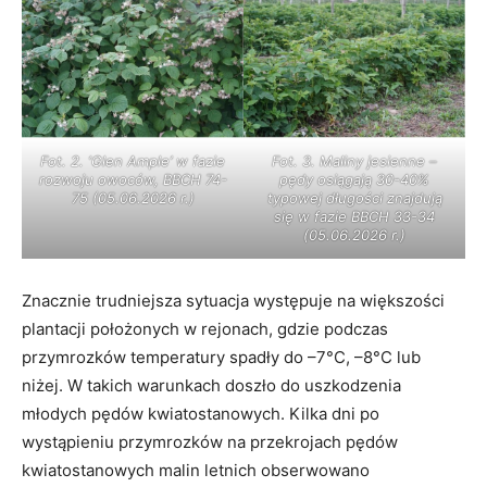
Fot. 2. ‘Glen Ample’ w fazie
Fot. 3. Maliny jesienne –
rozwoju owoców, BBCH 74-
pędy osiągają 30-40%
75 (05.06.2026 r.)
typowej długości znajdują
się w fazie BBCH 33-34
(05.06.2026 r.)
Znacznie trudniejsza sytuacja występuje na większości
plantacji położonych w rejonach, gdzie podczas
przymrozków temperatury spadły do –7°C, –8°C lub
niżej. W takich warunkach doszło do uszkodzenia
młodych pędów kwiatostanowych. Kilka dni po
wystąpieniu przymrozków na przekrojach pędów
kwiatostanowych malin letnich obserwowano