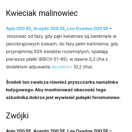
Kwieciak malinowiec
Apis 200 SE
,
Aceptir 200 SE
,
Los Ovados 200 SE
–
stosować od fazy, gdy pąki kwiatowe są zamknięte w
jasnobrązowych łuskach, do fazy pełni kwitnienia, gdy
przynajmniej 50% kwiatów rozwiniętych, opadają
pierwsze płatki (BBCH 51-65), w dawce 0,2 l/ha z
dodatkiem adjuwanta
Asystent+
(0,2 l/ha).
Środek ten zwalcza również pryszczarka namalinka
łodygowego. Aby monitorować obecność tego
szkodnika dobrze jest wywiesić pułapki feromonowe
.
Zwójki
Apis 200 SE, Aceptir 200 SE, Los Ovados 200 SE –