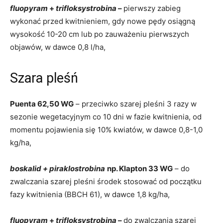
fluopyram
+
trifloksystrobina
–
pierwszy zabieg
wykonać przed kwitnieniem, gdy nowe pędy osiągną
wysokość 10-20 cm lub po zauważeniu pierwszych
objawów, w dawce 0,8 l/ha,
Szara pleśń
Puenta 62,50 WG
– przeciwko szarej pleśni 3 razy w
sezonie wegetacyjnym co 10 dni w fazie kwitnienia, od
momentu pojawienia się 10% kwiatów, w dawce 0,8-1,0
kg/ha,
boskalid + piraklostrobina
np. Klapton 33 WG
– do
zwalczania szarej pleśni środek stosować od początku
fazy kwitnienia (BBCH 61), w dawce 1,8 kg/ha,
fluopyram
+
trifloksystrobina
–
do zwalczania szarej