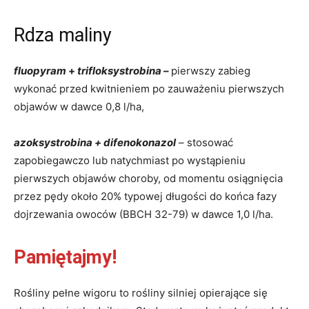
Rdza maliny
fluopyram
+
trifloksystrobina
–
pierwszy zabieg
wykonać przed kwitnieniem po zauważeniu pierwszych
objawów w dawce 0,8 l/ha,
azoksystrobina + difenokonazol
– stosować
zapobiegawczo lub natychmiast po wystąpieniu
pierwszych objawów choroby, od momentu osiągnięcia
przez pędy około 20% typowej długości do końca fazy
dojrzewania owoców (BBCH 32-79) w dawce 1,0 l/ha.
Pamiętajmy!
Rośliny pełne wigoru to rośliny silniej opierające się