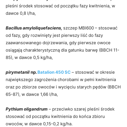
pleśni środek stosować od początku fazy kwitnienia, w
dawce 0,8 l/ha,
Bacillus amyloliquefaciens,
szczep MBI600 – stosować
od fazy, gdy rozwinięty jest pierwszy liść do fazy
zaawansowanego dojrzewania, gdy pierwsze owoce
osiągają charakterystyczną dla gatunku barwę (BBCH 11-
85), w dawce 0,5 kg/ha,
pirymetanil
np.
Batalion 450 SC
– stosować w okresie
największego zagrożenia chorobami w pełni kwitnienia
oraz po zbiorze owoców i wycięciu starych pędów (BBCH
65-87), w dawce 1,66 l/ha,
Pythium oligandrum
–
przeciwko szarej pleśni środek
stosować od początku kwitnienia do końca zbioru
owoców, w dawce 0,15-0,2 kg/ha.