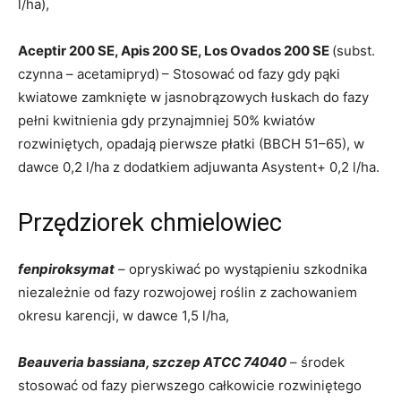
l/ha),
Aceptir 200 SE, Apis 200 SE, Los Ovados 200 SE
(subst.
czynna – acetamipryd)
– Stosować od fazy gdy pąki
kwiatowe zamknięte w jasnobrązowych łuskach do fazy
pełni kwitnienia gdy przynajmniej 50% kwiatów
rozwiniętych, opadają pierwsze płatki (BBCH 51–65), w
dawce 0,2 l/ha z dodatkiem adjuwanta Asystent+ 0,2 l/ha.
Przędziorek chmielowiec
fenpiroksymat
– opryskiwać po wystąpieniu szkodnika
niezależnie od fazy rozwojowej roślin z zachowaniem
okresu karencji, w dawce 1,5 l/ha,
Beauveria bassiana, szczep ATCC 74040
– środek
stosować od fazy pierwszego całkowicie rozwiniętego