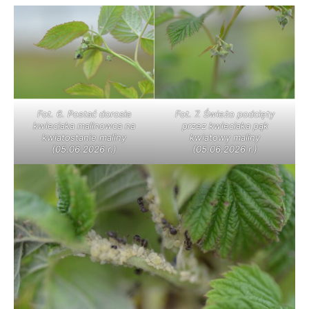
Fot. 7. Świeżo podcięty
Fot. 6. Postać dorosła
przez kwieciaka pąk
kwieciaka malinowca na
kwiatowy maliny
kwiatostanie maliny
(05.06.2026 r.)
(05.06.2026 r.)