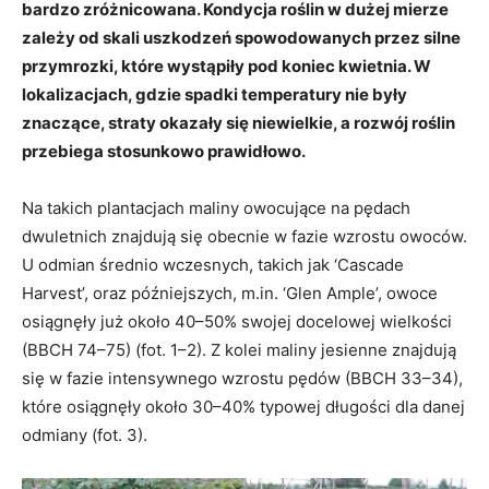
bardzo zróżnicowana. Kondycja roślin w dużej mierze
zależy od skali uszkodzeń spowodowanych przez silne
przymrozki, które wystąpiły pod koniec kwietnia. W
lokalizacjach, gdzie spadki temperatury nie były
znaczące, straty okazały się niewielkie, a rozwój roślin
przebiega stosunkowo prawidłowo.
Na takich plantacjach maliny owocujące na pędach
dwuletnich znajdują się obecnie w fazie wzrostu owoców.
U odmian średnio wczesnych, takich jak ‘Cascade
Harvest’, oraz późniejszych, m.in. ‘Glen Ample’, owoce
osiągnęły już około 40–50% swojej docelowej wielkości
(BBCH 74–75) (fot. 1–2). Z kolei maliny jesienne znajdują
się w fazie intensywnego wzrostu pędów (BBCH 33–34),
które osiągnęły około 30–40% typowej długości dla danej
odmiany (fot. 3).