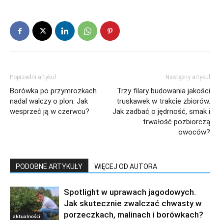
Poprzedni artykuł
Następny artykuł
Borówka po przymrozkach
Trzy filary budowania jakości
nadal walczy o plon. Jak
truskawek w trakcie zbiorów.
wesprzeć ją w czerwcu?
Jak zadbać o jędrność, smak i
trwałość pozbiorczą
owoców?
PODOBNE ARTYKUŁY
WIĘCEJ OD AUTORA
Spotlight w uprawach jagodowych.
Jak skutecznie zwalczać chwasty w
porzeczkach, malinach i borówkach?
aktualności