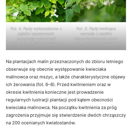
Fot. 4. Pędy wykształcone z
Fot. 5. Pędy kwitnące
pąków zapasowych
wyrosłe z pędów
zaczynają wytwarzać
nieuszkodzonych przez
kwiatostany (05.06.2026 r.)
przymrozki (05.06.2026 r.)
Na plantacjach malin przeznaczonych do zbioru letniego
obserwuje się obecnie występowanie kwieciaka
malinowca oraz mszyc, a także charakterystyczne objawy
ich żerowania (fot. 6–8). Przed kwitnieniem oraz w
okresie kwitnienia konieczne jest prowadzenie
regularnych lustracji plantacji pod kątem obecności
kwieciaka malinowca. Na początku kwitnienia za próg
zagrożenia przyjmuje się stwierdzenie dwóch chrząszczy
na 200 ocenianych kwiatostanów.