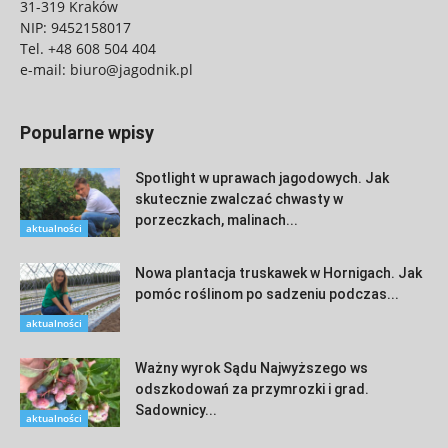
31-319 Kraków
NIP: 9452158017
Tel.
+48 608 504 404
e-mail:
biuro@jagodnik.pl
Popularne wpisy
Spotlight w uprawach jagodowych. Jak
skutecznie zwalczać chwasty w
porzeczkach, malinach...
aktualności
Nowa plantacja truskawek w Hornigach. Jak
pomóc roślinom po sadzeniu podczas...
aktualności
Ważny wyrok Sądu Najwyższego ws
odszkodowań za przymrozki i grad.
Sadownicy...
aktualności