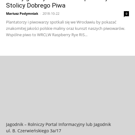
Stolicy Dobrego Piwa
Mariusz Podymniak
-
2018-10-22
0
Plantatorzy i piwowarzy spotkali się we Wrocławiu by pokazać
znakomitej jakości polskie maliny oraz kunszt naszych piwowarów.
Wspólne piwo to WRCLW Raspberry Rye RIS...
Jagodnik – Rolniczy Portal Informacyjny lub Jagodnik
ul. B. Czerwieńskiego 3a/17