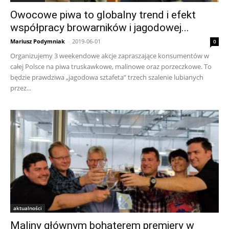
Owocowe piwa to globalny trend i efekt
współpracy browarników i jagodowej...
Mariusz Podymniak
-
2019-06-01
0
Organizujemy 3 weekendowe akcje zapraszające konsumentów w
całej Polsce na piwa truskawkowe, malinowe oraz porzeczkowe. To
będzie prawdziwa „jagodowa sztafeta” trzech szalenie lubianych
przez...
aktualności
Maliny głównym bohaterem premiery w