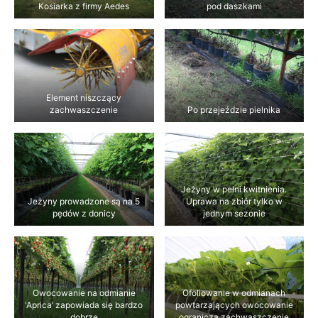
Kosiarka z firmy Aedes
pod daszkami
Element niszczący
zachwaszczenie
Po przejeździe pielnika
Jeżyny w pełni kwitnienia.
Jeżyny prowadzone są na 5
Uprawa na zbiór tylko w
pędów z donicy
jednym sezonie
Owocowanie na odmianie
Ofoliowanie w odmianach
'Aprica’ zapowiada się bardzo
powtarzających owocowanie
dobrze
ogranicza zachwaszczenie