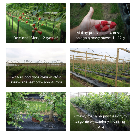
Maliny pod koniec czerwca
Odmiana 'Clery’ 12 tydzień
osiągają masę nawet 11-12 g
Kwatera pod daszkami w której
uprawiana jest odmiana Aurora
Krzewy rosną na podniesionym
zagonie wyścielonym czarną
folią