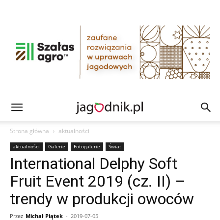
Strona główna
aktualności
aktualności
Galerie
Fotogalerie
Świat
International Delphy Soft
Fruit Event 2019 (cz. II) –
trendy w produkcji owoców
Przez
Michał Piątek
-
2019-07-05