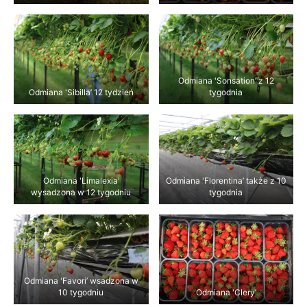
Odmiana 'Sonsation’ z 12
Odmiana 'Sibilla’ 12 tydzień
tygodnia
Odmiana 'Limalexia’
Odmiana 'Florentina’ także z 10
wysadzona w 12 tygodniu
tygodnia
Odmiana 'Favori’ wsadzona w
10 tygodniu
Odmiana 'Clery’