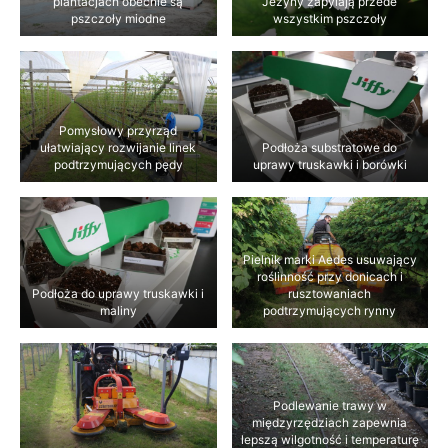
plantacjach obecnie są
Jeżyny zapylają przede
pszczoły miodne
wszystkim pszczoły
Pomysłowy przyrząd
ułatwiający rozwijanie linek
Podłoża substratowe do
podtrzymujących pędy
uprawy truskawki i borówki
Pielnik marki Aedes usuwający
roślinność przy donicach i
Podłoża do uprawy truskawki i
rusztowaniach
maliny
podtrzymujących rynny
Podlewanie trawy w
międzyrzędziach zapewnia
lepszą wilgotność i temperaturę