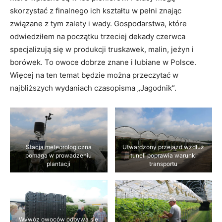
skorzystać z finalnego ich kształtu w pełni znając
związane z tym zalety i wady. Gospodarstwa, które
odwiedziłem na początku trzeciej dekady czerwca
specjalizują się w produkcji truskawek, malin, jeżyn i
borówek. To owoce dobrze znane i lubiane w Polsce.
Więcej na ten temat będzie można przeczytać w
najbliższych wydaniach czasopisma „Jagodnik”.
Stacja meteorologiczna
Utwardzony przejazd wzdłuż
pomaga w prowadzeniu
tuneli poprawia warunki
plantacji
transportu
Wywóz owoców odbywa się