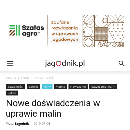
Strona główna
aktualności
aktualności
Galerie
Filmy
Malina
Nawożenie
Nawożenie malin
Polska
Nowe doświadczenia w
uprawie malin
Przez
Jagodnik
-
2019-07-04