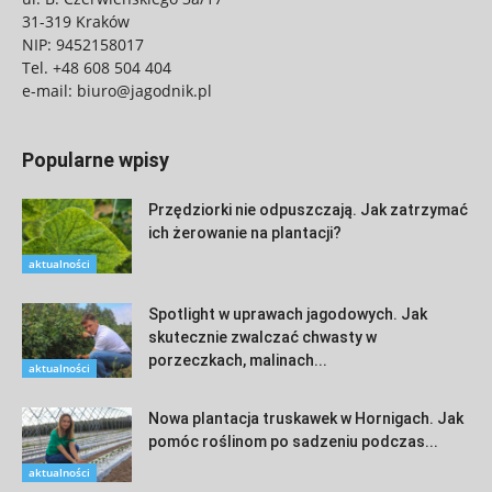
31-319 Kraków
NIP: 9452158017
Tel.
+48 608 504 404
e-mail:
biuro@jagodnik.pl
Popularne wpisy
Przędziorki nie odpuszczają. Jak zatrzymać
ich żerowanie na plantacji?
aktualności
Spotlight w uprawach jagodowych. Jak
skutecznie zwalczać chwasty w
porzeczkach, malinach...
aktualności
Nowa plantacja truskawek w Hornigach. Jak
pomóc roślinom po sadzeniu podczas...
aktualności