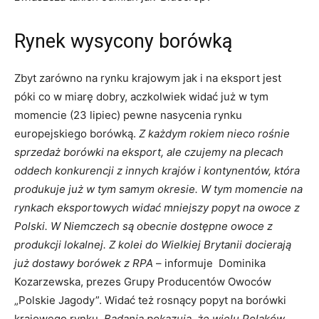
Rynek wysycony borówką
Zbyt zarówno na rynku krajowym jak i na eksport jest
póki co w miarę dobry, aczkolwiek widać już w tym
momencie (23 lipiec) pewne nasycenia rynku
europejskiego borówką.
Z każdym rokiem nieco rośnie
sprzedaż borówki na eksport, ale czujemy na plecach
oddech konkurencji z innych krajów i kontynentów, która
produkuje już w tym samym okresie. W tym momencie na
rynkach eksportowych widać mniejszy popyt na owoce z
Polski. W Niemczech są obecnie dostępne owoce z
produkcji lokalnej. Z kolei do Wielkiej Brytanii docierają
już dostawy borówek z RPA
– informuje Dominika
Kozarzewska, prezes Grupy Producentów Owoców
„Polskie Jagody”. Widać też rosnący popyt na borówki
krajowego rynku.
Badania pokazują, że wielu Polaków