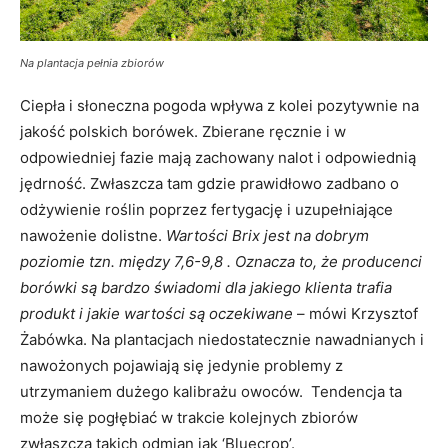
Na plantacja pełnia zbiorów
Ciepła i słoneczna pogoda wpływa z kolei pozytywnie na
jakość polskich borówek. Zbierane ręcznie i w
odpowiedniej fazie mają zachowany nalot i odpowiednią
jędrność. Zwłaszcza tam gdzie prawidłowo zadbano o
odżywienie roślin poprzez fertygację i uzupełniające
nawożenie dolistne.
Wartości Brix jest na dobrym
poziomie tzn. między 7,6-9,8 . Oznacza to, że producenci
borówki są bardzo świadomi dla jakiego klienta trafia
produkt i jakie wartości są oczekiwane
– mówi Krzysztof
Żabówka. Na plantacjach niedostatecznie nawadnianych i
nawożonych pojawiają się jedynie problemy z
utrzymaniem dużego kalibrażu owoców. Tendencja ta
może się pogłębiać w trakcie kolejnych zbiorów
zwłaszcza takich odmian jak ‘Bluecrop’.