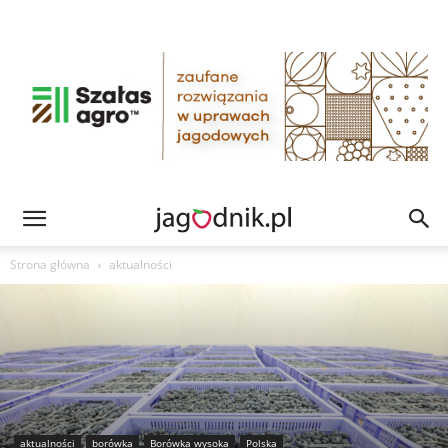
Strona główna
aktualności
aktualności
borówka
Borówka wysoka
Polska