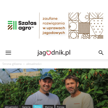
Strona główna
aktualności
aktualności
Galerie
Filmy
Malina
Polska