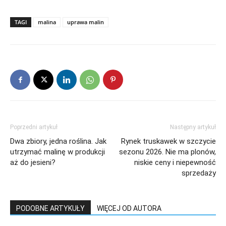
TAGI
malina
uprawa malin
Poprzedni artykuł
Następny artykuł
Dwa zbiory, jedna roślina. Jak
Rynek truskawek w szczycie
utrzymać malinę w produkcji
sezonu 2026. Nie ma plonów,
aż do jesieni?
niskie ceny i niepewność
sprzedaży
PODOBNE ARTYKUŁY
WIĘCEJ OD AUTORA