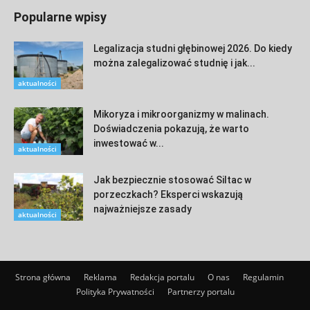
Popularne wpisy
Legalizacja studni głębinowej 2026. Do kiedy
można zalegalizować studnię i jak...
aktualności
Mikoryza i mikroorganizmy w malinach.
Doświadczenia pokazują, że warto
inwestować w...
aktualności
Jak bezpiecznie stosować Siltac w
porzeczkach? Eksperci wskazują
najważniejsze zasady
aktualności
Strona główna
Reklama
Redakcja portalu
O nas
Regulamin
Polityka Prywatności
Partnerzy portalu