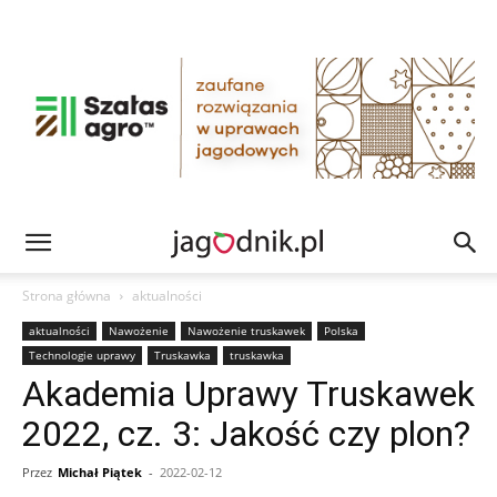
Strona główna
aktualności
aktualności
Nawożenie
Nawożenie truskawek
Polska
Technologie uprawy
Truskawka
truskawka
Akademia Uprawy Truskawek
2022, cz. 3: Jakość czy plon?
Przez
Michał Piątek
-
2022-02-12