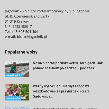
Jagodnik – Rolniczy Portal Informacyjny lub Jagodnik
ul. B. Czerwieńskiego 3a/17
31-319 Kraków
NIP: 9452158017
Tel.
+48 608 504 404
e-mail:
biuro@jagodnik.pl
Popularne wpisy
Nowa plantacja truskawek w Hornigach. Jak
pomóc roślinom po sadzeniu podczas...
aktualności
Ważny wyrok Sądu Najwyższego ws
odszkodowań za przymrozki i grad.
Sadownicy...
aktualności