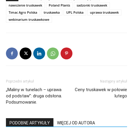
nawożenie truskawek
Poland Plants
sadzonki truskawek
Timac Agro Polska
truskawka
UPL Polska
uprawa truskawek
webinarium truskawkowe
Poprzedni artykuł
Następny artykuł
„Maliny w tunelach – uprawa
Ceny truskawek w połowie
od podstaw”: druga odsłona.
lutego
Podsumowanie.
PODOBNE ARTYKUŁY
WIĘCEJ OD AUTORA