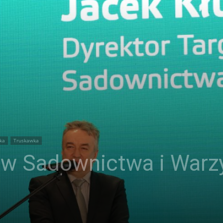
ka
Truskawka
ów Sadownictwa i Warz