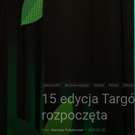
aktualności
Borówka wysoka
Malina
Polska
Porzecz
15 edycja Targ
rozpoczęta
Przez
Mariusz Podymniak
-
2025-01-22