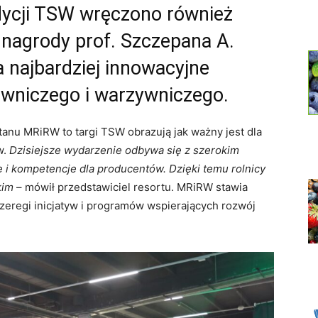
edycji TSW wręczono również
 nagrody prof. Szczepana A.
 najbardziej innowacyjne
downiczego i warzywniczego.
anu MRiRW to targi TSW obrazują jak ważny jest dla
w.
Dzisiejsze wydarzenie odbywa się z szerokim
 i kompetencje dla producentów. Dzięki temu rolnicy
kim
– mówił przedstawiciel resortu. MRiRW stawia
szeregi inicjatyw i programów wspierających rozwój