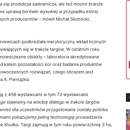
a się produkcja sadownicza, ale też mocno branża
ie uprawą borówki wysokiej w przypadku której
owych producentów
– mówił Michał Skotnicki,
rniewicach podkreślała merytoryczny wkład licznych
ywających się w trakcie targów. W ostatnim roku
e nowoczesne obiekty – laboratoria akredytowane
 katem pozostałości śor oraz badania produktów
 nowoczesnych rozwiązań, czego obrazem jest
 A. Pieniążka.
ję z 456 wystawcami w tym 72 wystawcami
go stawiamy na wiedzę dlatego w trakcie targów
wnież dla uczestników przygotowane zostały poletka
rmami pokazujemy pełną technologię prowadzenia
k Kłudka. Targi zajmują w tym roku powierzchnię 3 ha,