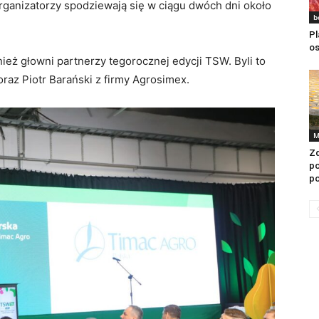
ganizatorzy spodziewają się w ciągu dwóch dni około
b
Pl
os
nież głowni partnerzy tegorocznej edycji TSW. Byli to
oraz Piotr Barański z firmy Agrosimex.
M
Zd
p
po