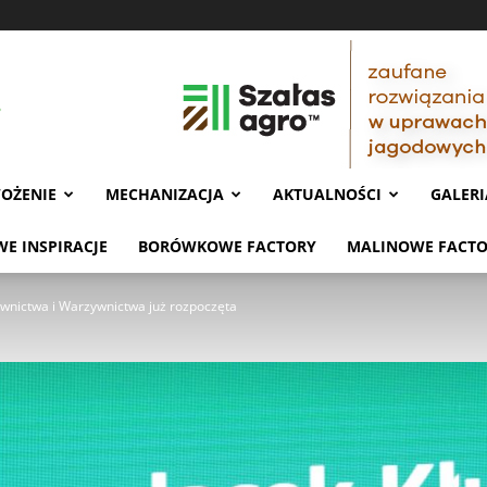
OŻENIE
MECHANIZACJA
AKTUALNOŚCI
GALERI
E INSPIRACJE
BORÓWKOWE FACTORY
MALINOWE FACT
wnictwa i Warzywnictwa już rozpoczęta