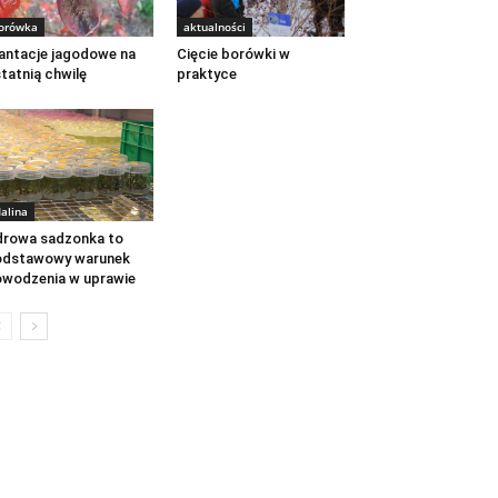
orówka
aktualności
antacje jagodowe na
Cięcie borówki w
tatnią chwilę
praktyce
alina
rowa sadzonka to
odstawowy warunek
wodzenia w uprawie