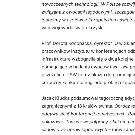
nowoczesnych technologii. W Polsce rozwij
związana z owocami jagodowymi, szczególn
jesteśmy w czołówce Europejskich i świat
wicewojewoda świętokrzyski.
Prof. Dorota Konopacka, dyrektor IO w Skie
pracowników Instytutu w konferencjach odb
infrastruktura wzbogaciła się o dwa kolejn
pomagające w badania owoców i warzyw pod
pszczelich. TSW to też okazja do promocji
coroczny konkurs o nagrodę prof. Szczepana
Jacek Kłudka podsumował tegoroczną edyc
zagranicznymi z 18 krajów świata.
Oprócz te
odbywa się 6 konferencji tematycznych. Ró
pokazowe. Tam we współpracy z kilkoma fi
sadów oraz upraw jagodowych
– mówił Jace