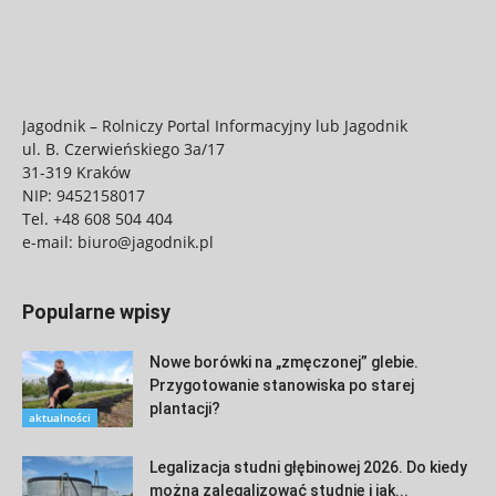
Jagodnik – Rolniczy Portal Informacyjny lub Jagodnik
ul. B. Czerwieńskiego 3a/17
31-319 Kraków
NIP: 9452158017
Tel.
+48 608 504 404
e-mail:
biuro@jagodnik.pl
Popularne wpisy
Nowe borówki na „zmęczonej” glebie.
Przygotowanie stanowiska po starej
plantacji?
aktualności
Legalizacja studni głębinowej 2026. Do kiedy
można zalegalizować studnię i jak...