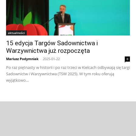
aktualności
15 edycja Targów Sadownictwa i
Warzywnictwa już rozpoczęta
Mariusz Podymniak
-
2025-01-22
0
Po raz piętnasty w historii i po raz trzeci w Kielcach odbywają się targi
Sadownictw i Warzywnictwa (TSW 2025). W tym roku oferują
wyjątkowo...