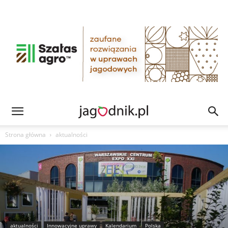
Strona główna
aktualności
aktualności
Innowacyjne uprawy
Kalendarium
Polska