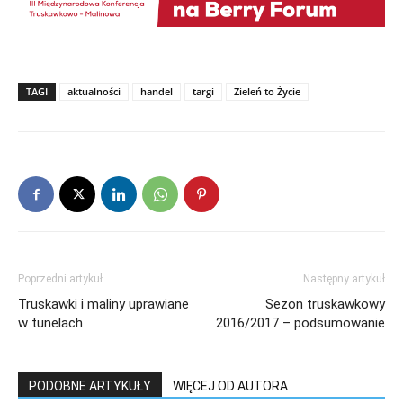
TAGI
aktualności
handel
targi
Zieleń to Życie
Poprzedni artykuł
Następny artykuł
Truskawki i maliny uprawiane
Sezon truskawkowy
w tunelach
2016/2017 – podsumowanie
PODOBNE ARTYKUŁY
WIĘCEJ OD AUTORA