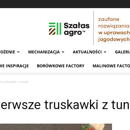
OŻENIE
MECHANIZACJA
AKTUALNOŚCI
GALERI
E INSPIRACJE
BORÓWKOWE FACTORY
MALINOWE FACT
truskawki z tuneli
ierwsze truskawki z tun