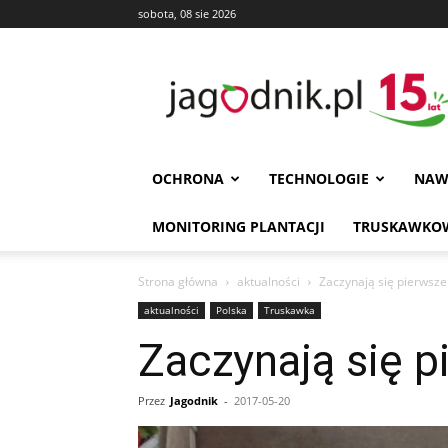
sobota, 08 sie 2026
Jagodnik
OCHRONA
TECHNOLOGIE
NAW
MONITORING PLANTACJI
TRUSKAWKOW
Strona główna
aktualności
Zaczynają się pierwsze 
aktualności
Polska
Truskawka
Zaczynają się p
Przez
Jagodnik
-
2017-05-20