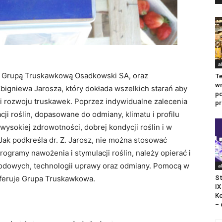
a
z Grupą Truskawkową Osadkowski SA, oraz
Te
wn
bigniewa Jarosza, który dokłada wszelkich starań aby
po
 i rozwoju truskawek. Poprzez indywidualne zalecenia
pr
cji roślin, dopasowane do odmiany, klimatu i profilu
wysokiej zdrowotności, dobrej kondycji roślin i w
ak podkreśla dr. Z. Jarosz, nie można stosować
gramy nawożenia i stymulacji roślin, należy opierać i
dowych, technologii uprawy oraz odmiany. Pomocą w
a
 oferuje Grupa Truskawkowa.
St
IX
Ko
– 