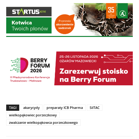
TAGI
akarycydy
preparaty ICB Pharma
SilTAC
wielkopąkowiec porzeczkowy
zwalczanie wielkopąkowca porzeczkowego