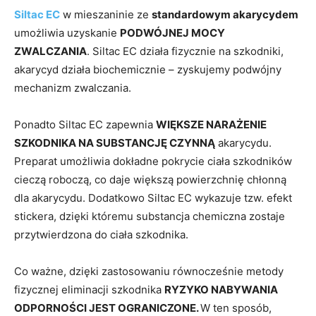
Siltac EC
w mieszaninie ze
standardowym akarycydem
umożliwia uzyskanie
PODWÓJNEJ MOCY
ZWALCZANIA
. Siltac EC działa fizycznie na szkodniki,
akarycyd działa biochemicznie – zyskujemy podwójny
mechanizm zwalczania.
Ponadto Siltac EC zapewnia
WIĘKSZE NARAŻENIE
SZKODNIKA NA SUBSTANCJĘ CZYNNĄ
akarycydu.
Preparat umożliwia dokładne pokrycie ciała szkodników
cieczą roboczą, co daje większą powierzchnię chłonną
dla akarycydu. Dodatkowo Siltac EC wykazuje tzw. efekt
stickera, dzięki któremu substancja chemiczna zostaje
przytwierdzona do ciała szkodnika.
Co ważne, dzięki zastosowaniu równocześnie metody
fizycznej eliminacji szkodnika
RYZYKO NABYWANIA
ODPORNOŚCI JEST OGRANICZONE.
W ten sposób,