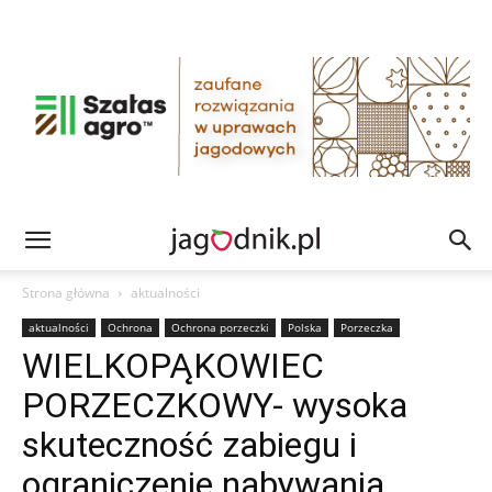
Strona główna
aktualności
aktualności
Ochrona
Ochrona porzeczki
Polska
Porzeczka
WIELKOPĄKOWIEC
PORZECZKOWY- wysoka
skuteczność zabiegu i
ograniczenie nabywania