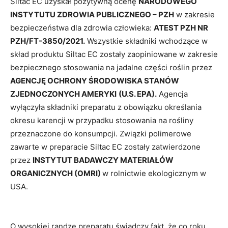
Siltac EC uzyskał pozytywną ocenę
NARODOWEGO
INSTYTUTU ZDROWIA PUBLICZNEGO – PZH
w zakresie
bezpieczeństwa dla zdrowia człowieka:
ATEST PZH NR
PZH/FT-3850/2021.
Wszystkie składniki wchodzące w
skład produktu Siltac EC zostały zaopiniowane w zakresie
bezpiecznego stosowania na jadalne części roślin przez
AGENCJĘ OCHRONY ŚRODOWISKA STANÓW
ZJEDNOCZONYCH AMERYKI
(U.S. EPA).
Agencja
wyłączyła składniki preparatu z obowiązku określania
okresu karencji w przypadku stosowania na rośliny
przeznaczone do konsumpcji. Związki polimerowe
zawarte w preparacie Siltac EC zostały zatwierdzone
przez
INSTYTUT BADAWCZY MATERIAŁÓW
ORGANICZNYCH (OMRI)
w rolnictwie ekologicznym w
USA.
O wysokiej randze preparatu świadczy fakt, że co roku