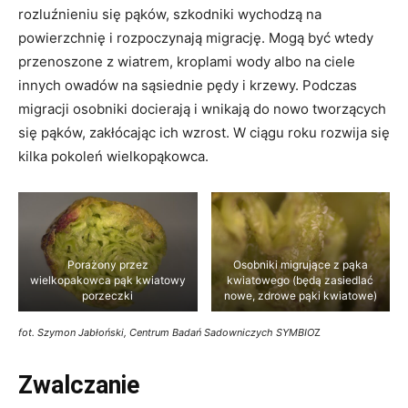
rozluźnieniu się pąków, szkodniki wychodzą na
powierzchnię i rozpoczynają migrację. Mogą być wtedy
przenoszone z wiatrem, kroplami wody albo na ciele
innych owadów na sąsiednie pędy i krzewy. Podczas
migracji osobniki docierają i wnikają do nowo tworzących
się pąków, zakłócając ich wzrost. W ciągu roku rozwija się
kilka pokoleń wielkopąkowca.
Porażony przez
Osobniki migrujące z pąka
wielkopakowca pąk kwiatowy
kwiatowego (będą zasiedlać
porzeczki
nowe, zdrowe pąki kwiatowe)
fot. Szymon Jabłoński, Centrum Badań Sadowniczych SYMBIO
Z
Zwalczanie