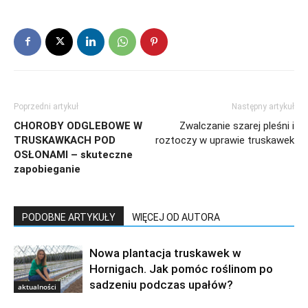
Poprzedni artykuł
Następny artykuł
CHOROBY ODGLEBOWE W
Zwalczanie szarej pleśni i
TRUSKAWKACH POD
roztoczy w uprawie truskawek
OSŁONAMI – skuteczne
zapobieganie
PODOBNE ARTYKUŁY
WIĘCEJ OD AUTORA
Nowa plantacja truskawek w
Hornigach. Jak pomóc roślinom po
sadzeniu podczas upałów?
aktualności