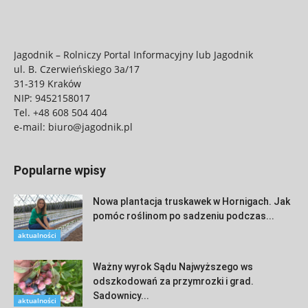
Jagodnik – Rolniczy Portal Informacyjny lub Jagodnik
ul. B. Czerwieńskiego 3a/17
31-319 Kraków
NIP: 9452158017
Tel.
+48 608 504 404
e-mail:
biuro@jagodnik.pl
Popularne wpisy
Nowa plantacja truskawek w Hornigach. Jak
pomóc roślinom po sadzeniu podczas...
aktualności
Ważny wyrok Sądu Najwyższego ws
odszkodowań za przymrozki i grad.
Sadownicy...
aktualności