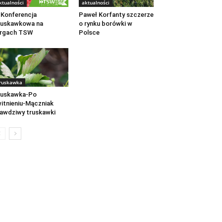
ktualności
aktualności
 Konferencja
Paweł Korfanty szczerze
ruskawkowa na
o rynku borówki w
argach TSW
Polsce
ruskawka
ruskawka-Po
itnieniu-Mączniak
awdziwy truskawki