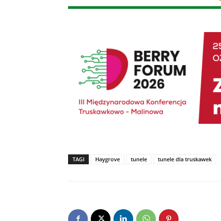
TAGI
Haygrove
tunele
tunele dla truskawek