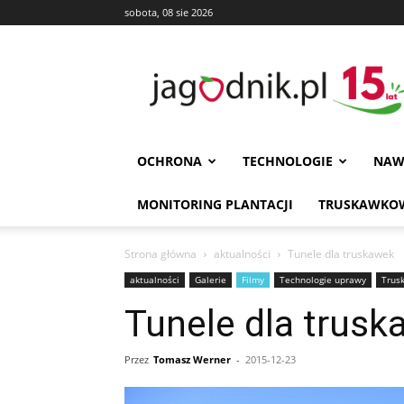
sobota, 08 sie 2026
Jagodnik
OCHRONA
TECHNOLOGIE
NAW
MONITORING PLANTACJI
TRUSKAWKOW
Strona główna
aktualności
Tunele dla truskawek
aktualności
Galerie
Filmy
Technologie uprawy
Trus
Tunele dla trus
Przez
Tomasz Werner
-
2015-12-23