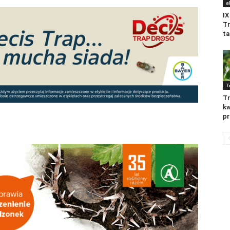
a
IX
T
t
T
T
kw
pr