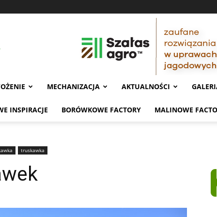
OŻENIE
MECHANIZACJA
AKTUALNOŚCI
GALERI
E INSPIRACJE
BORÓWKOWE FACTORY
MALINOWE FACT
kawka
truskawka
kawek