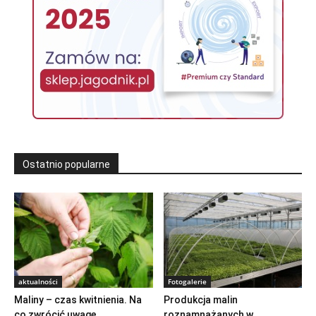
Ostatnio popularne
aktualności
Fotogalerie
Maliny – czas kwitnienia. Na
Produkcja malin
co zwrócić uwagę
roznamnażanych w