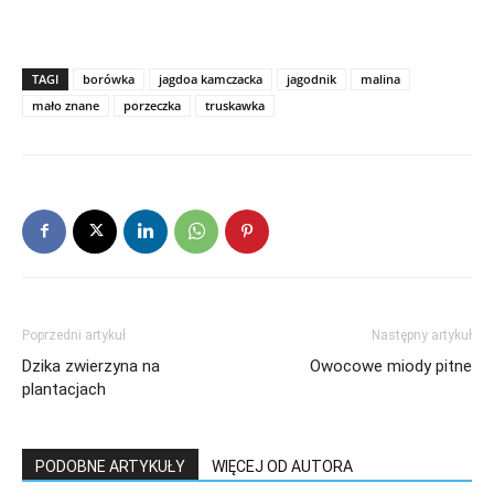
TAGI
borówka
jagdoa kamczacka
jagodnik
malina
mało znane
porzeczka
truskawka
Poprzedni artykuł
Następny artykuł
Dzika zwierzyna na
Owocowe miody pitne
plantacjach
PODOBNE ARTYKUŁY
WIĘCEJ OD AUTORA