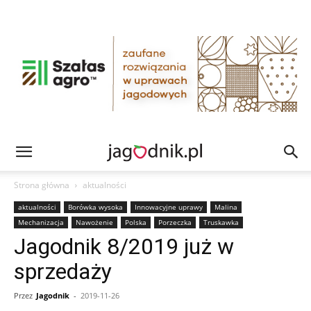
Strona główna
aktualności
aktualności
Borówka wysoka
Innowacyjne uprawy
Malina
Mechanizacja
Nawożenie
Polska
Porzeczka
Truskawka
Jagodnik 8/2019 już w
sprzedaży
Przez
Jagodnik
-
2019-11-26