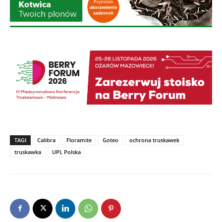
TAGI
Calibra
Floramite
Goteo
ochrona truskawek
truskawka
UPL Polska