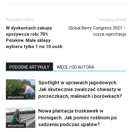
Poprzedni artykuł
Następny artykuł
W dyskontach zakupy
Global Berry Congress 2021 –
spożywcze robi 70%
rusza rejestracja
Polaków. Małe sklepy
wybiera tylko 1 na 10 osób
PODOBNE ARTYKUŁY
WIĘCEJ OD AUTORA
Spotlight w uprawach jagodowych.
Jak skutecznie zwalczać chwasty w
porzeczkach, malinach i borówkach?
aktualności
Nowa plantacja truskawek w
Hornigach. Jak pomóc roślinom po
sadzeniu podczas upałów?
aktualności