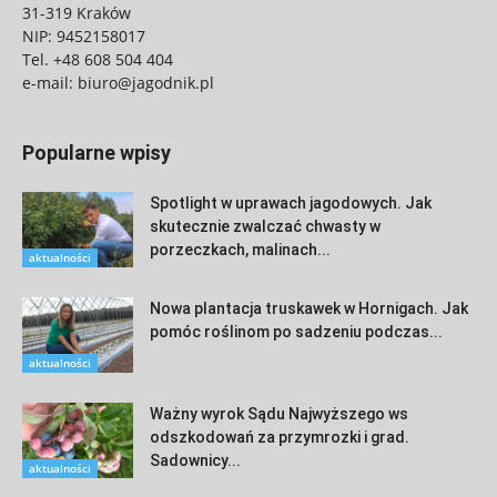
31-319 Kraków
NIP: 9452158017
Tel.
+48 608 504 404
e-mail:
biuro@jagodnik.pl
Popularne wpisy
Spotlight w uprawach jagodowych. Jak
skutecznie zwalczać chwasty w
porzeczkach, malinach...
aktualności
Nowa plantacja truskawek w Hornigach. Jak
pomóc roślinom po sadzeniu podczas...
aktualności
Ważny wyrok Sądu Najwyższego ws
odszkodowań za przymrozki i grad.
Sadownicy...
aktualności