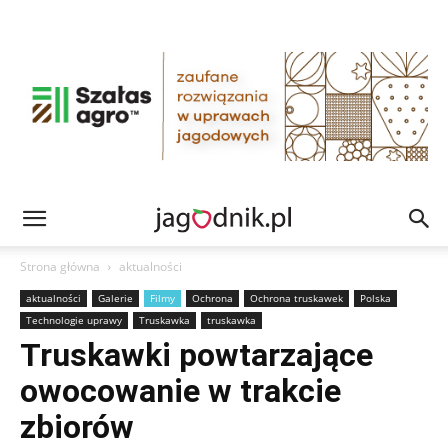
Strona główna
aktualności
aktualności
Galerie
Filmy
Ochrona
Ochrona truskawek
Polska
Technologie uprawy
Truskawka
truskawka
Truskawki powtarzające
owocowanie w trakcie
zbiorów