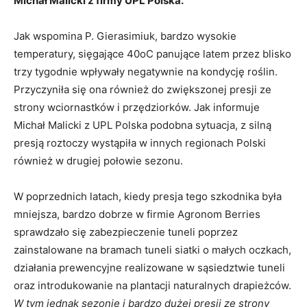
Michał Malicki z firmy UPL Polska.
Jak wspomina P. Gierasimiuk, bardzo wysokie
temperatury, sięgające 40oC panujące latem przez blisko
trzy tygodnie wpływały negatywnie na kondycję roślin.
Przyczyniła się ona również do zwiększonej presji ze
strony wciornastków i przędziorków. Jak informuje
Michał Malicki z UPL Polska podobna sytuacja, z silną
presją roztoczy wystąpiła w innych regionach Polski
również w drugiej połowie sezonu.
W poprzednich latach, kiedy presja tego szkodnika była
mniejsza, bardzo dobrze w firmie Agronom Berries
sprawdzało się zabezpieczenie tuneli poprzez
zainstalowane na bramach tuneli siatki o małych oczkach,
działania prewencyjne realizowane w sąsiedztwie tuneli
oraz introdukowanie na plantacji naturalnych drapieżców.
W tym jednak sezonie i bardzo dużej presji ze strony