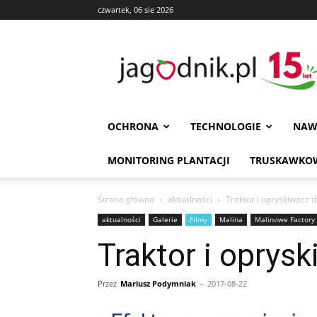
czwartek, 06 sie 2026
Jagodnik
OCHRONA
TECHNOLOGIE
NAW
MONITORING PLANTACJI
TRUSKAWKOW
Strona główna
aktualności
Traktor i opryskiwacz 
aktualności
Galerie
Filmy
Malina
Malinowe Factory
Traktor i oprys
Przez
Mariusz Podymniak
-
2017-08-22