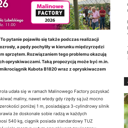
o pytanie pojawiło się także podczas realizacji
rozrosły, a pędy pochyliły w kierunku międzyrzędzi
ym sprzętem. Rozwiązaniem tego problemu okazują
ich opryskiwaczami. Taką propozycją może być m.in.
mikrociągnik Kubota B1820 wraz z opryskiwaczem
grola udała się w ramach Malinowego Factory pozyskać
skiwać maliny, nawet wtedy gdy rzędy są już mocno
erokości poniżej 1 m, posiadająca 3-cylindrowy silnik
sprawia że doskonale sobie radzą w każdych
osi 540 kg, ciągnik posiada standardowy TUZ