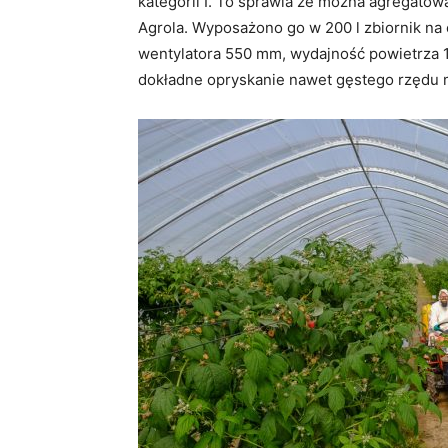
kategorii I. To sprawia że można agregato
Agrola. Wyposażono go w 200 l zbiornik na 
wentylatora 550 mm, wydajność powietrza 1
dokładne opryskanie nawet gęstego rzędu m