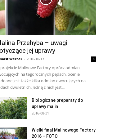
alina Przehyba – uwagi
otyczące jej uprawy
masz Werner
-
2016-10-13
0
projekcie Malinowe Factory oprócz odmian
ocujących na tegorocznych pędach, ocenie
ddane jest także kilka odmian owocujących na
dach dwuletnich. Jedną z nich jest...
Biologiczne preparaty do
uprawy malin
2016-08-31
Wielki finał Malinowego Factory
2016 – FOTO