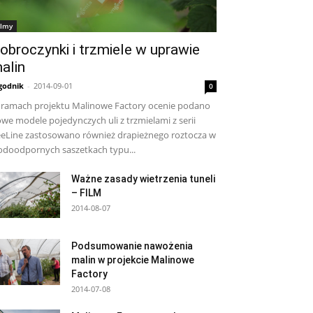
ilmy
obroczynki i trzmiele w uprawie
alin
godnik
-
2014-09-01
0
ramach projektu Malinowe Factory ocenie podano
we modele pojedynczych uli z trzmielami z serii
eLine zastosowano również drapieżnego roztocza w
doodpornych saszetkach typu...
Ważne zasady wietrzenia tuneli
– FILM
2014-08-07
Podsumowanie nawożenia
malin w projekcie Malinowe
Factory
2014-07-08