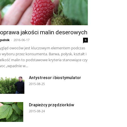
oprawa jakości malin deserowych
godnik
-
2016-06-17
0
gląd owoców jest kluczowym elementem podczas
h wyboru przez konsumenta. Barwa, połysk, kształt i
elkość malin to podstawowe kryteria stanowiące czy
oc „wpadnie w...
Antystresor i biostymulator
2015-08-25
Drapieżcy przędziorków
2015-08-24