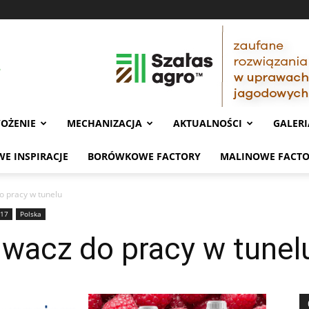
OŻENIE
MECHANIZACJA
AKTUALNOŚCI
GALERI
E INSPIRACJE
BORÓWKOWE FACTORY
MALINOWE FACT
do pracy w tunelu
 17
Polska
kiwacz do pracy w tunel