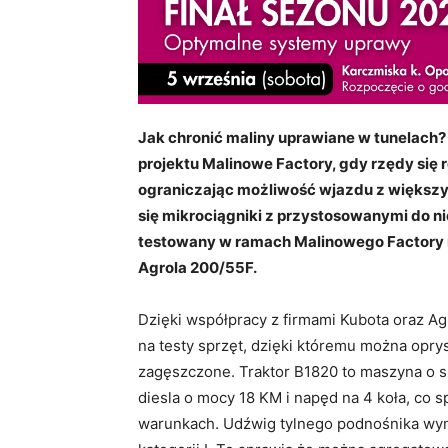
Jak chronić maliny uprawiane w tunelach? T
projektu Malinowe Factory, gdy rzędy się 
ograniczając możliwość wjazdu z większ
się mikrociągniki z przystosowanymi do n
testowany w ramach Malinowego Factory 
Agrola 200/55F.
Dzięki współpracy z firmami Kubota oraz A
na testy sprzęt, dzięki któremu można opry
zagęszczone. Traktor B1820 to maszyna o sz
diesla o mocy 18 KM i napęd na 4 koła, co 
warunkach. Udźwig tylnego podnośnika wyn