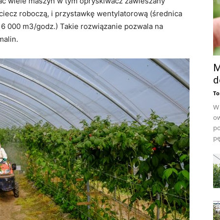
wać wiele maszyn w tym opryskiwacz zawieszany
ciecz roboczą, i przystawkę wentylatorową (średnica
6 000 m3/godz.) Takie rozwiązanie pozwala na
alin.
M
d
To
W 
ow
po
pę