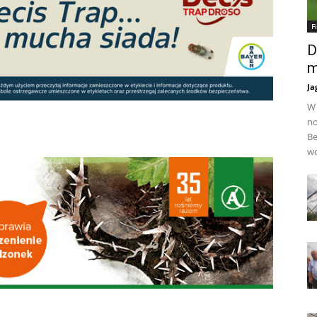
F
D
m
Ja
W 
no
Be
wo