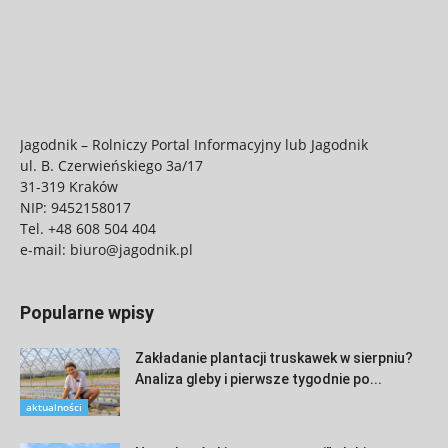
Jagodnik – Rolniczy Portal Informacyjny lub Jagodnik
ul. B. Czerwieńskiego 3a/17
31-319 Kraków
NIP: 9452158017
Tel.
+48 608 504 404
e-mail:
biuro@jagodnik.pl
Popularne wpisy
Zakładanie plantacji truskawek w sierpniu?
Analiza gleby i pierwsze tygodnie po...
aktualności