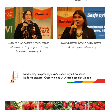
Dorota Muszyńska przedstawiła
Iwona Krych-Stec z firmy Bayer
informacje dotyczące ochrony
zakończyła konferencję
buraków cukrowych