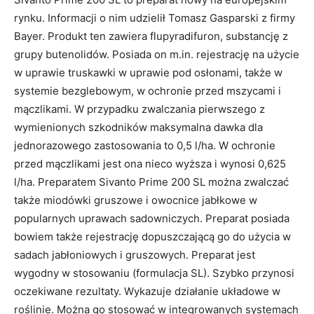
rynku. Informacji o nim udzielił Tomasz Gasparski z firmy
Bayer. Produkt ten zawiera flupyradifuron, substancję z
grupy butenolidów. Posiada on m.in. rejestrację na użycie
w uprawie truskawki w uprawie pod osłonami, także w
systemie bezglebowym, w ochronie przed mszycami i
mączlikami. W przypadku zwalczania pierwszego z
wymienionych szkodników maksymalna dawka dla
jednorazowego zastosowania to 0,5 l/ha. W ochronie
przed mączlikami jest ona nieco wyższa i wynosi 0,625
l/ha. Preparatem Sivanto Prime 200 SL można zwalczać
także miodówki gruszowe i owocnice jabłkowe w
popularnych uprawach sadowniczych. Preparat posiada
bowiem także rejestrację dopuszczającą go do użycia w
sadach jabłoniowych i gruszowych. Preparat jest
wygodny w stosowaniu (formulacja SL). Szybko przynosi
oczekiwane rezultaty. Wykazuje działanie układowe w
roślinie. Można go stosować w integrowanych systemach