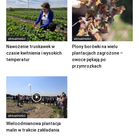
aktualności
aktualności
Nawożenie truskawek w
Plony borówki na wielu
czasie kwitnienia i wysokich
plantacjach zagrożone –
temperatur
owoce pękają po
przymrozkach
aktualności
Wieloodmianowa plantacja
malin w trakcie zakładania