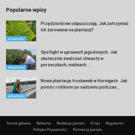
Popularne wpisy
Przędziorki nie odpuszczają. Jak zatrzymać
ich żerowanie na plantacji?
aktualności
Spotlight w uprawach jagodowych. Jak
skutecznie zwalczać chwasty w
porzeczkach, malinach...
aktualności
Nowa plantacja truskawek w Hornigach. Jak
pomóc roślinom po sadzeniu podczas...
aktualności
Strona główna
Reklama
Redakcja portalu
O nas
Regulamin
Polityka Prywatności
Partnerzy portalu