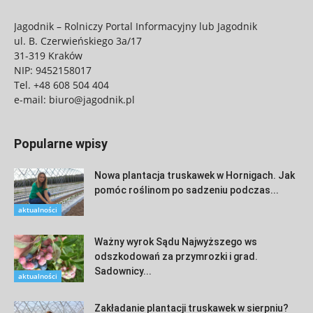
Jagodnik – Rolniczy Portal Informacyjny lub Jagodnik
ul. B. Czerwieńskiego 3a/17
31-319 Kraków
NIP: 9452158017
Tel.
+48 608 504 404
e-mail:
biuro@jagodnik.pl
Popularne wpisy
Nowa plantacja truskawek w Hornigach. Jak
pomóc roślinom po sadzeniu podczas...
aktualności
Ważny wyrok Sądu Najwyższego ws
odszkodowań za przymrozki i grad.
Sadownicy...
aktualności
Zakładanie plantacji truskawek w sierpniu?