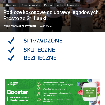
aktualności
Borówka wysoka
Malina
Polska
Truskawka
Podłoże kokosowe do uprawy jagodowych.
Prosto ze Sri Lanki
Przez
Mariusz Podymniak
-
2024-02-25