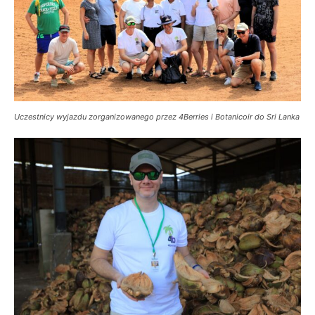
Uczestnicy wyjazdu zorganizowanego przez 4Berries i Botanicoir do Sri Lanka