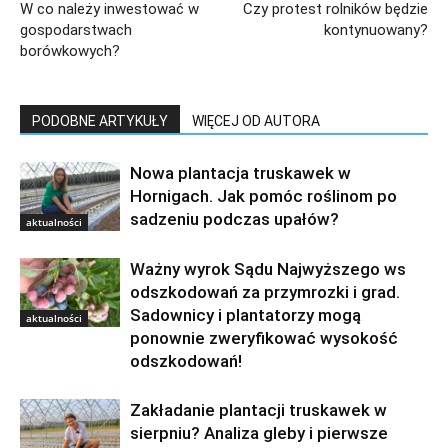
W co należy inwestować w
Czy protest rolników będzie
gospodarstwach
kontynuowany?
borówkowych?
PODOBNE ARTYKUŁY
WIĘCEJ OD AUTORA
Nowa plantacja truskawek w
Hornigach. Jak pomóc roślinom po
sadzeniu podczas upałów?
aktualności
Ważny wyrok Sądu Najwyższego ws
odszkodowań za przymrozki i grad.
Sadownicy i plantatorzy mogą
aktualności
ponownie zweryfikować wysokość
odszkodowań!
Zakładanie plantacji truskawek w
sierpniu? Analiza gleby i pierwsze