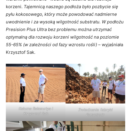
korzeni.
Tajemnicą naszego podłoża było pozbycie się
pyłu kokosowego, który może powodować nadmierne
uwodnienie i za wysoką wilgotność substratu. W podłożu
Presision Plus Ultra bez problemu można utrzymać
optymalną dla rozwoju korzeni wilgotność na poziomie
55-65% (w zależności od fazy wzrostu rośli)
– wyjaśniała
Krzysztof Sak.
Kaluma Balasuriya i
Zwiedzanie fabryki
Krzysztof Sak
Botanicoir