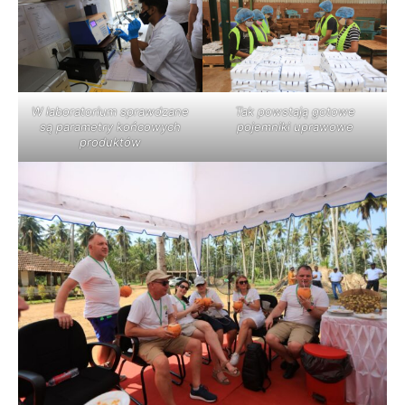
W laboratorium sprawdzane
Tak powstają gotowe
są parametry końcowych
pojemniki uprawowe
produktów