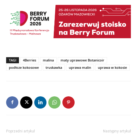
TAGI
4Berries
malina
maty uprawowe Botanicoir
podłoze kokosowe
truskawka
uprawa malin
uprawa w kokosie
Poprzedni artykuł
Następny artykuł