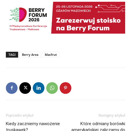
TAGI
Berry Area
Macfrut
Poprzedni artykuł
Następny artykuł
Kiedy zaczniemy nawożenie
Które odmiany borówki
truskawek?
amerykańskiej zaliczamy do