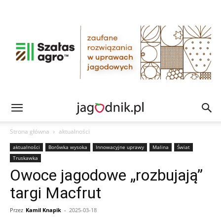
Strona główna
aktualności
aktualności
Borówka wysoka
Innowacyjne uprawy
Malina
Świat
Truskawka
Owoce jagodowe „rozbujają”
targi Macfrut
Przez
Kamil Knapik
-
2025-03-18