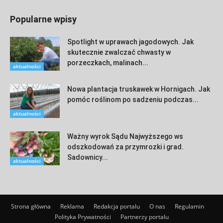
Popularne wpisy
Spotlight w uprawach jagodowych. Jak
skutecznie zwalczać chwasty w
porzeczkach, malinach...
aktualności
Nowa plantacja truskawek w Hornigach. Jak
pomóc roślinom po sadzeniu podczas...
aktualności
Ważny wyrok Sądu Najwyższego ws
odszkodowań za przymrozki i grad.
Sadownicy...
aktualności
Strona główna
Reklama
Redakcja portalu
O nas
Regulamin
Polityka Prywatności
Partnerzy portalu