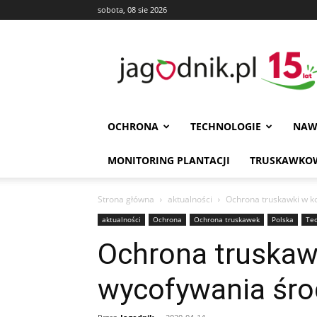
sobota, 08 sie 2026
Jagodnik
OCHRONA
TECHNOLOGIE
NAW
MONITORING PLANTACJI
TRUSKAWKOW
Strona główna
aktualności
Ochrona truskawki w k
aktualności
Ochrona
Ochrona truskawek
Polska
Tec
Ochrona truskaw
wycofywania śro