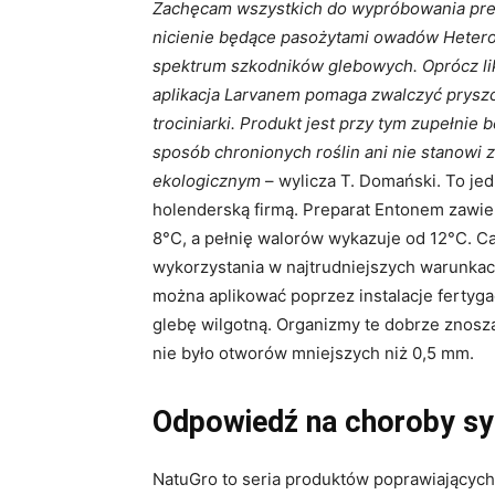
Zachęcam wszystkich do wypróbowania pre
nicienie będące pasożytami owadów Heteror
spektrum szkodników glebowych. Oprócz li
aplikacja Larvanem pomaga zwalczyć pryszc
trociniarki. Produkt jest przy tym zupełnie
sposób chronionych roślin ani nie stanowi 
ekologicznym
– wylicza T. Domański. To je
holenderską firmą. Preparat Entonem zawie
8°C, a pełnię walorów wykazuje od 12°C. C
wykorzystania w najtrudniejszych warunkac
można aplikować poprzez instalacje fertygac
glebę wilgotną. Organizmy te dobrze znoszą 
nie było otworów mniejszych niż 0,5 mm.
Odpowiedź na choroby s
NatuGro to seria produktów poprawiających 