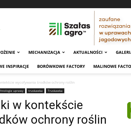
OŻENIE
MECHANIZACJA
AKTUALNOŚCI
GALERI
E INSPIRACJE
BORÓWKOWE FACTORY
MALINOWE FACT
ontekście wycofywania środków ochrony roślin
hnologie uprawy
truskawka
Truskawka
ki w kontekście
dków ochrony roślin