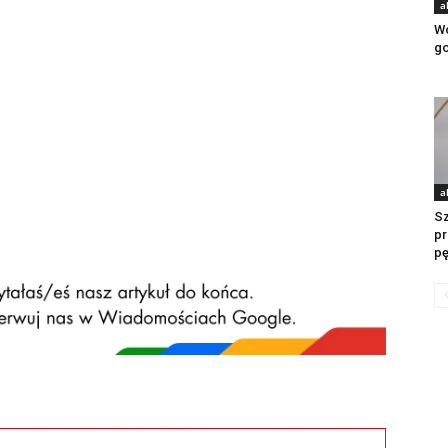
a
Wc
g
a
Sz
pr
pę