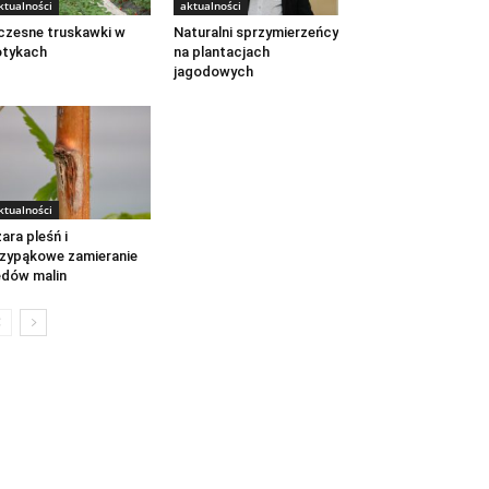
ktualności
aktualności
zesne truskawki w
Naturalni sprzymierzeńcy
otykach
na plantacjach
jagodowych
ktualności
ara pleśń i
zypąkowe zamieranie
dów malin