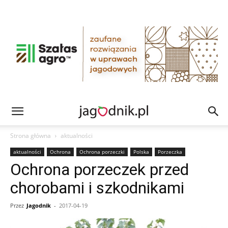
Strona główna
aktualności
aktualności
Ochrona
Ochrona porzeczki
Polska
Porzeczka
Ochrona porzeczek przed
chorobami i szkodnikami
Przez
Jagodnik
-
2017-04-19