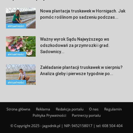
Nowa plantacja truskawek w Hornigach. Jak
pomóc roślinom po sadzeniu podczas...
aktualności
Ważny wyrok Sądu Najwyższego ws
odszkodowań za przymrozki i grad.
Sadownicy...
aktualności
Zakładanie plantacji truskawek w sierpniu?
Analiza gleby i pierwsze tygodnie po...
aktualności
Strona główna
Reklama
Redakcja portalu
O nas
Regulamin
Polityka Prywatności
Partnerzy portalu
© Copyright 2025 - jagodnik.pl | NIP: 9452158017 | tel:
608 504 404