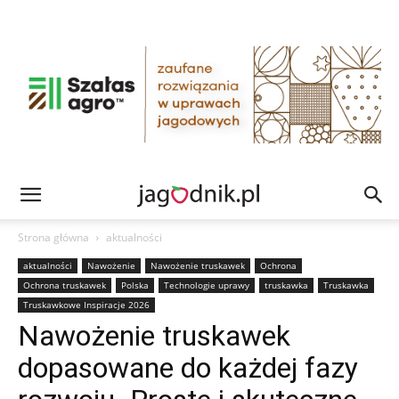
Strona główna
aktualności
aktualności
Nawożenie
Nawożenie truskawek
Ochrona
Ochrona truskawek
Polska
Technologie uprawy
truskawka
Truskawka
Truskawkowe Inspiracje 2026
Nawożenie truskawek
dopasowane do każdej fazy