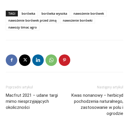
TAGI
borówka
borówka wysoka
nawożenie borówek
nawożenie borówek przed zimą
nawożenie borówki
nawozy timac agro
Poprzedni artykuł
Następny artykuł
Macfrut 2021 – udane targi
Kwas nonanowy – herbicyd
mimo niesprzyjających
pochodzenia naturalnego,
okoliczności
zastosowanie w polu i
ogrodzie