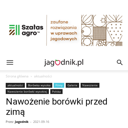
Strona główna
aktualności
aktualności
Borówka wysoka
Filmy
Galerie
Nawożenie
Nawożenie borówki wysokiej
Polska
Nawożenie borówki przed
zimą
Przez
Jagodnik
-
2021-09-16